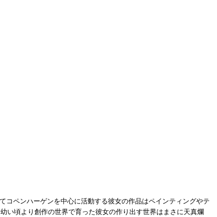
としてコペンハーゲンを中心に活動する彼女の作品はペインティングやテ
ストと幼い頃より創作の世界で育った彼女の作り出す世界はまさに天真爛