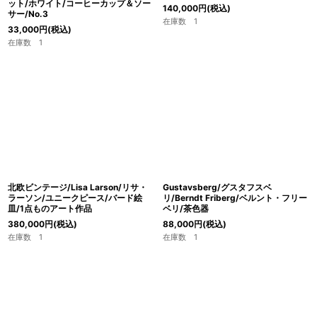
ット/ホワイト/コーヒーカップ＆ソー
140,000
円
(税込)
サー/No.3
在庫数 1
33,000
円
(税込)
在庫数 1
北欧ビンテージ/Lisa Larson/リサ・
Gustavsberg/グスタフスベ
ラーソン/ユニークピース/バード絵
リ/Berndt Friberg/ベルント・フリー
皿/1点ものアート作品
ベリ/茶色器
380,000
円
(税込)
88,000
円
(税込)
在庫数 1
在庫数 1