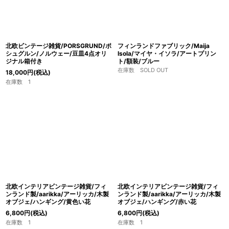
ージピルッカスツールUP!
【2026.7.5更新】タピオ・ヴィルカラ / iittala/イッタラ
UP!
北欧ビンテージ雑貨/PORSGRUND/ポ
フィンランドファブリック/Maija
シュグルン/ノルウェー/豆皿4点オリ
Isola/マイヤ・イソラ/アートプリン
【2026.7.4更新】ヌータヤルヴィのカイ・フランクUP!
ジナル箱付き
ト/額装/ブルー
在庫数 SOLD OUT
18,000
円
(税込)
【2026.7.3更新】ARABIA,iittalaのティーマ廃盤色グレ
在庫数 1
ーUP!
【
2026.6.28日更新】ARABIAのブルーコスモス＆ブル
ースルカUP
【2026.6.23更新】リサ・ラーソンのユニーク陶板UP!
北欧インテリアビンテージ雑貨/フィ
北欧インテリアビンテージ雑貨/フィ
ンランド製/aarikka/アーリッカ/木製
ンランド製/aarikka/アーリッカ/木製
オブジェ/ハンギング/黄色い花
オブジェ/ハンギング/赤い花
6,800
円
(税込)
6,800
円
(税込)
在庫数 1
在庫数 1