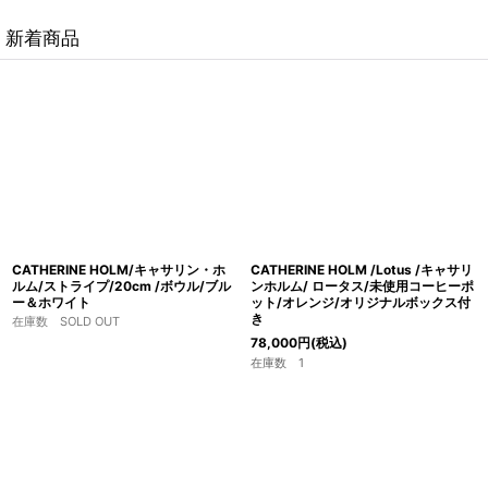
新着商品
【2026.7.25更新】リサ・ラーソン＆エドヴァルド・リ
ンダルUP!
【2026.7.24更新】ロイヤルコペンハーゲンの
Baca&Tenera UP!
【2026.7.21更新】カイ・フランクのサルガッソUP!
【2026.7.19更新】ARABIAビサンティマグUP!
【2026.7.13更新】ARABIA企業マグ エスプレッソハウ
CATHERINE HOLM/キャサリン・ホ
CATHERINE HOLM /Lotus /キャサリ
スUP!
ルム/ストライプ/20cm /ボウル/ブル
ンホルム/ ロータス/未使用コーヒーポ
ー＆ホワイト
ット/オレンジ/オリジナルボックス付
き
在庫数 SOLD OUT
【2026.7.12更新】ARABIAのSモデルボウルUP!
78,000
円
(税込)
在庫数 1
【2026.7.11更新】マリメッコのマグなどUP!
【2026.7.10更新】ビヨン・ウィンブラッドのフラワー
ベースUP
【2026.7.6更新】イルマリ・タピオヴァーラのヴィンテ