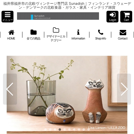
福井県福井市の北欧ヴィンテージ専門店 Sunadish｜フィンランド・スウェーデ
ン・デンマークの北欧食器・ガラス・家具・インテリア雑貨
メニュー
Log in
Cart
デザイナーとカ
HOME
全ての商品
Information
Shop info
Contact
テゴリー