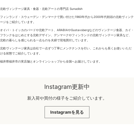
北欧ヴィンテージ家具・食器・北欧アートの専門店 Sunadish
フィンランド・スウェーデン・デンマークで買い付けた1960年代から2000年代初頭の北欧ヴィンテ
ージをご紹介しています。
オイバ・トイッカのバードや北欧アート、ARABIAやGustavsbergなどのヴィンテージ食器、カイ・
フランクをはじめとする北欧デザイン、デンマークやフィンランドの北欧ヴィンテージ家具など、
北欧の暮らしを感じられる一点ものを夫婦で現地買付しています。
北欧ヴィンテージ家具は自社で一点ずつ丁寧にメンテナンスを行い、これからも長くお使いいただ
ける状態でご紹介しています。
福井県福井市の実店舗とオンラインショップから全国へお届けしています。
Instagram更新中
新入荷や買付の様子をご紹介しています。
Instagramを見る