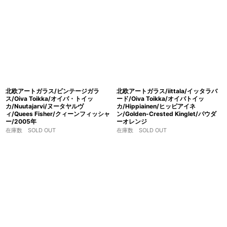
北欧アートガラス/ビンテージガラ
北欧アートガラス/iittala/イッタラバ
ス/Oiva Toikka/オイバ・トイッ
ード/Oiva Toikka/オイバトイッ
カ/Nuutajarvi/ヌータヤルヴ
カ/Hippiainen/ヒッピアイネ
ィ/Quees Fisher/クィーンフィッシャ
ン/Golden-Crested Kinglet/パウダ
ー/2005年
ーオレンジ
在庫数 SOLD OUT
在庫数 SOLD OUT