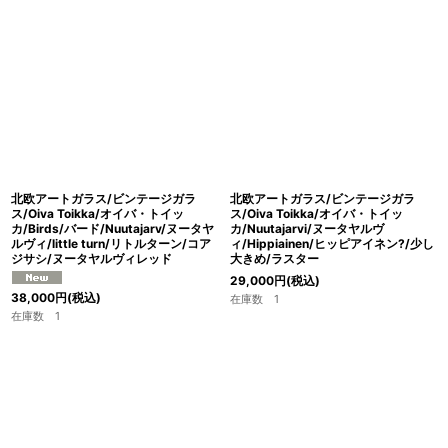
並び順
:
絞り込む
北欧アートガラス/ビンテージガラ
北欧アートガラス/ビンテージガラ
ス/Oiva Toikka/オイバ・トイッ
ス/Oiva Toikka/オイバ・トイッ
カ/Birds/バード/Nuutajarv/ヌータヤ
カ/Nuutajarvi/ヌータヤルヴ
ルヴィ/little turn/リトルターン/コア
ィ/Hippiainen/ヒッピアイネン?/少し
ジサシ/ヌータヤルヴィレッド
大きめ/ラスター
29,000
円
(税込)
38,000
円
(税込)
在庫数 1
在庫数 1