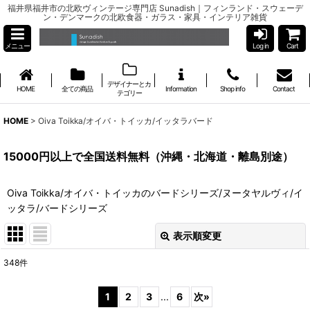
福井県福井市の北欧ヴィンテージ専門店 Sunadish｜フィンランド・スウェーデ
ン・デンマークの北欧食器・ガラス・家具・インテリア雑貨
メニュー
Log in
Cart
デザイナーとカ
HOME
全ての商品
Information
Shop info
Contact
テゴリー
HOME
>
Oiva Toikka/オイバ・トイッカ/イッタラバード
15000円以上で全国送料無料（沖縄・北海道・離島別途）
Oiva Toikka/オイバ・トイッカのバードシリーズ/ヌータヤルヴィ/イ
ッタラ/バードシリーズ
表示順変更
閉じる
348
件
表示数
:
1
2
3
...
6
次
»