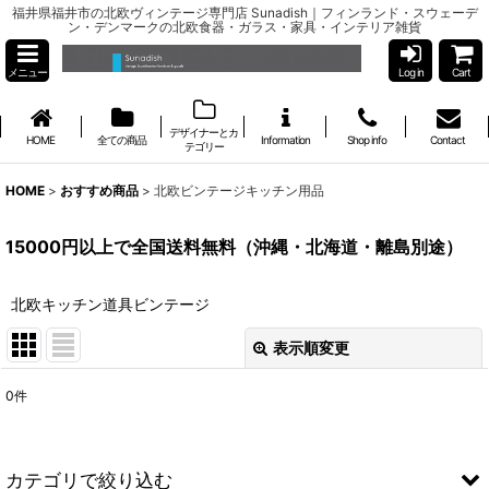
福井県福井市の北欧ヴィンテージ専門店 Sunadish｜フィンランド・スウェーデ
ン・デンマークの北欧食器・ガラス・家具・インテリア雑貨
メニュー
Log in
Cart
デザイナーとカ
HOME
全ての商品
Information
Shop info
Contact
テゴリー
HOME
>
おすすめ商品
>
北欧ビンテージキッチン用品
15000円以上で全国送料無料（沖縄・北海道・離島別途）
北欧キッチン道具ビンテージ
表示順変更
閉じる
0
件
サブカテゴリ
:
カテゴリで絞り込む