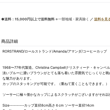
●送料：15,000円以上で送料無料
※一部地域・家具除く
／
送料を見
商品詳細
RORSTRAND/ロールストランド/Amanda/アマンダ/コーヒーカップ
1968〜77年代製造。Christina Campbellクリスティーナ・キャ
淡いブルーに濃いブラウンがとても落ち着いた雰囲気でじっくりと眺
な魅力があります。
カップのスタッキングが可能です。（重ねて置くこともできます。）
ソーサーに極々僅かなカップによるスクラッチがございますがそれ以
Size----------カップ直径8cm高さ６cm ソーサー直径14cm