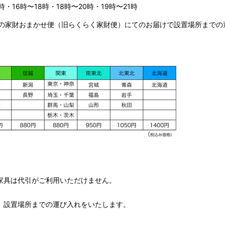
時・16時〜18時・18時〜20時・19時〜21時
の家財おまかせ便（旧らくらく家財便）にてのお届けで設置場所までの
家具は代引がご利用いただけません。
、設置場所までの運び入れをいたします。