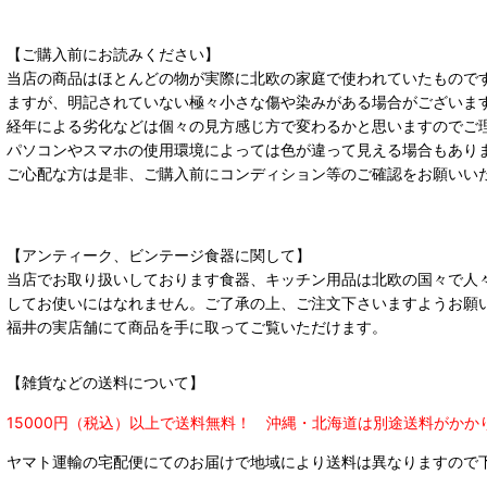
【ご購入前にお読みください】
当店の商品はほとんどの物が実際に北欧の家庭で使われていたもので
ますが、明記されていない極々小さな傷や染みがある場合がございま
経年による劣化などは個々の見方感じ方で変わるかと思いますのでご
パソコンやスマホの使用環境によっては色が違って見える場合もあり
ご心配な方は是非、ご購入前にコンディション等のご確認をお願いい
【アンティーク、ビンテージ食器に関して】
当店でお取り扱いしております食器、キッチン用品は北欧の国々で人
してお使いにはなれません。ご了承の上、ご注文下さいますようお願
福井の実店舗にて商品を手に取ってご覧いただけます。
【雑貨などの送料について】
15000円（税込）以上で送料無料！ 沖縄・北海道は別途送料がかか
ヤマト運輸の宅配便にてのお届けで
地域により送料は異なりますので