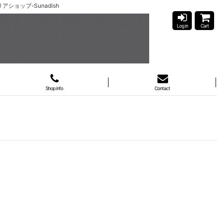
ショップ-Sunadish
Log in
Cart
Shop info
Contact