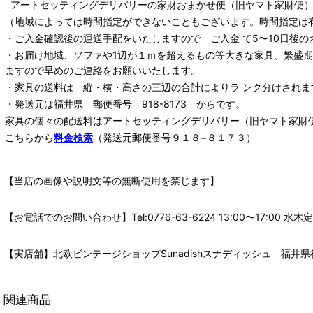
アートセッティングデリバリー
の家財おまかせ便
（旧ヤマト家財便）：
（地域によっては時間指定ができないこともございます。時間指定は
・ご入金確認後の運送手配をいたしますので ご入金 て5〜10日後の
・お届け地域、ソファや1辺が１ｍを超えるもの等大きな家具、繁盛
ますので早めのご連絡をお願いいたします。
・家具の送料は 縦・横・高さの三辺の合計によりラ ンク分けされま
・発送元は福井県 郵便番号 918-8173 からです。
家具の個々の配送料は
アートセッティングデリバリー
（旧ヤマト家財
こちらから
料金検索
（発送元郵便番号９１８−８１７３）
【当店の画像や説明文等の無断使用を禁じます】
【お電話でのお問い合わせ】Tel:0776-63-6224 13:00〜17:
【実店舗】北欧ビンテージショップSunadishスナディッシュ 福井県福
関連商品