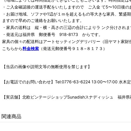
・ご入金確認後の運送手配をいたしますので ご入金 て5〜10日後の
・お届け地域、ソファや1辺が１ｍを超えるもの等大きな家具、繁盛
ますので早めのご連絡をお願いいたします。
・家具の送料は 縦・横・高さの三辺の合計によりラ ンク分けされま
・発送元は福井県 郵便番号 918-8173 からです。
家具の個々の配送料は
アートセッティングデリバリー
（旧ヤマト家財
こちらから
料金検索
（発送元郵便番号９１８−８１７３）
【当店の画像や説明文等の無断使用を禁じます】
【お電話でのお問い合わせ】Tel:0776-63-6224 13:00〜17:
【実店舗】北欧ビンテージショップSunadishスナディッシュ 福井県福
関連商品