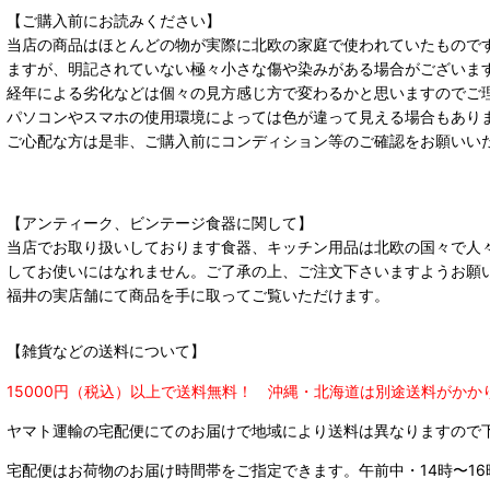
【ご購入前にお読みください】
当店の商品はほとんどの物が実際に北欧の家庭で使われていたもので
ますが、明記されていない極々小さな傷や染みがある場合がございま
経年による劣化などは個々の見方感じ方で変わるかと思いますのでご
パソコンやスマホの使用環境によっては色が違って見える場合もあり
ご心配な方は是非、ご購入前にコンディション等のご確認をお願いい
【アンティーク、ビンテージ食器に関して】
当店でお取り扱いしております食器、キッチン用品は北欧の国々で人
してお使いにはなれません。ご了承の上、ご注文下さいますようお願
福井の実店舗にて商品を手に取ってご覧いただけます。
【雑貨などの送料について】
15000円（税込）以上で送料無料！ 沖縄・北海道は別途送料がかか
ヤマト運輸の宅配便にてのお届けで
地域により送料は異なりますので
宅配便はお荷物のお届け時間帯をご指定できます。
午前中・14時〜16