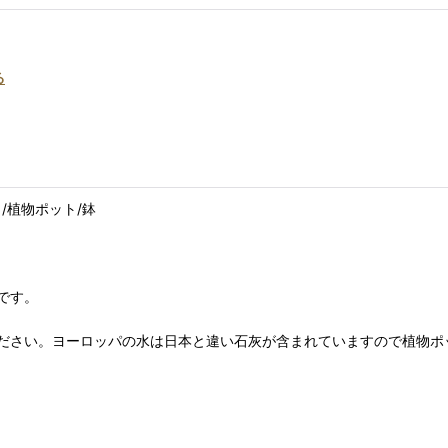
る
ィ/植物ポット/鉢
です。
ださい。ヨーロッパの水は日本と違い石灰が含まれていますので植物ポ