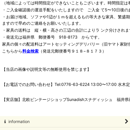
（地域によっては時間指定ができないこともございます。時間指定は
・ご入金確認後の運送手配をいたしますので ご入金 て5〜10日後の
・お届け地域、ソファや1辺が１ｍを超えるもの等大きな家具、繁盛
ますので早めのご連絡をお願いいたします。
・家具の送料は 縦・横・高さの三辺の合計によりラ ンク分けされま
・発送元は福井県 郵便番号 918-8173 からです。
家具の個々の配送料は
アートセッティングデリバリー
（旧ヤマト家財
こちらから
料金検索
（発送元郵便番号９１８−８１７３）
【当店の画像や説明文等の無断使用を禁じます】
【お電話でのお問い合わせ】Tel:0776-63-6224 13:00〜17:
【実店舗】北欧ビンテージショップSunadishスナディッシュ 福井県福
information