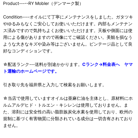
Product-----RY Mobler（デンマーク製）
Condition----オイルにて丁寧にメンテナンスをしました。ガタツキ
やゆるみもなくご安心してお使いいただけます。内部もメンテナン
ス済みですので気持ちよくお使いいただけます。天板や側面には使
用による傷がありますので画像にてご確認ください。美観を損なう
ような大きなキズや染み等はございません。ビンテージ品として良
好なコンディションです。
☆配送ランク---送料が別途かかります。
C
ランク→料金表へ ヤマ
ト運輸のホームページです。
引き取り先を福井県と入力して検索をお願いします。
☆当店で使用していますオイルは亜麻仁油を主体とし、原材料にホ
ルムアルデヒド・トルエン・キシレンは使用しておりません。ま
た、溶剤には安全性の高い脂肪族炭化水素を使用しており、欧州の
規制に基づく有害物質に分類されている成分は一切含有されており
ません。