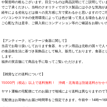
や製造時の粗もございます。目立つものは商品説明にてご説明してい
でご了承ください。当時のクオリティでガラス製品には小さな気泡が
経年による劣化などは個々の見方感じ方で変わるかと思いますのでご
パソコンやスマホの使用環境によっては色が違って見える場合もあり
ご心配な方は是非、ご購入前にコンディション等のご確認をお願いい
【アンティーク、ビンテージ食器に関して】
当店でお取り扱いしております食器、キッチン用品は北欧の国々で人
の食品衛生法に基づき装飾品として輸入、販売しております。食器と
します。
福井の実店舗にて商品を手に取ってご覧いただけます。
【雑貨などの送料について】
15000円（税込）以上で送料無料！ 沖縄・北海道は別途送料がかか
ヤマト運輸の宅配便にてのお届けで
地域により送料は異なりますので
宅配便はお荷物のお届け時間帯をご指定できます。
午前中・14時〜16