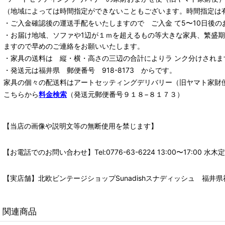
（地域によっては時間指定ができないこともございます。時間指定は
・ご入金確認後の運送手配をいたしますので ご入金 て5〜10日後の
・お届け地域、ソファや1辺が１ｍを超えるもの等大きな家具、繁盛
ますので早めのご連絡をお願いいたします。
・家具の送料は 縦・横・高さの三辺の合計によりラ ンク分けされま
・発送元は福井県 郵便番号 918-8173 からです。
家具の個々の配送料は
アートセッティングデリバリー
（旧ヤマト家財
こちらから
料金検索
（発送元郵便番号９１８−８１７３）
【当店の画像や説明文等の無断使用を禁じます】
【お電話でのお問い合わせ】Tel:0776-63-6224 13:00〜17:
【実店舗】北欧ビンテージショップSunadishスナディッシュ 福井県福
関連商品