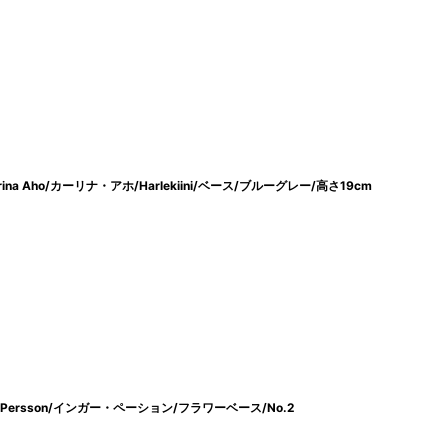
na Aho/カーリナ・アホ/Harlekiini/ベース/ブルーグレー/高さ19cm
r Persson/インガー・ペーション/フラワーベース/No.2