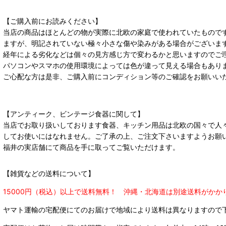
【ご購入前にお読みください】
当店の商品はほとんどの物が実際に北欧の家庭で使われていたもので
ますが、明記されていない極々小さな傷や染みがある場合がございま
経年による劣化などは個々の見方感じ方で変わるかと思いますのでご
パソコンやスマホの使用環境によっては色が違って見える場合もあり
ご心配な方は是非、ご購入前にコンディション等のご確認をお願いい
【アンティーク、ビンテージ食器に関して】
当店でお取り扱いしております食器、キッチン用品は北欧の国々で人
してお使いにはなれません。ご了承の上、ご注文下さいますようお願
福井の実店舗にて商品を手に取ってご覧いただけます。
【雑貨などの送料について】
15000円（税込）以上で送料無料！ 沖縄・北海道は別途送料がかか
ヤマト運輸の宅配便にてのお届けで
地域により送料は異なりますので