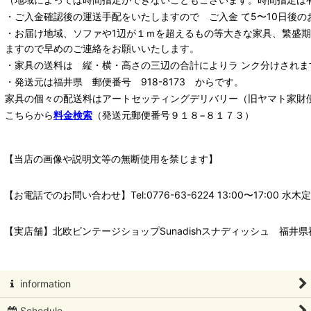
・ご入金確認後の運送手配をいたしますので ご入金 て5〜10日後の
・お届け地域、ソファや1辺が１ｍを超えるもの等大きな家具、繁盛
ますので早めのご連絡をお願いいたします。
・家具の送料は 縦・横・高さの三辺の合計によりラ ンク分けされま
・発送元は福井県 郵便番号 918-8173 からです。
家具の個々の配送料は
アートセッティングデリバリー
（旧ヤマト家財
こちらから
料金検索
（発送元郵便番号９１８−８１７３）
【当店の画像や説明文等の無断使用を禁じます】
【お電話でのお問い合わせ】Tel:0776-63-6224 13:00〜17:
【実店舗】北欧ビンテージショップSunadishスナディッシュ 福井県福
information
Schedule