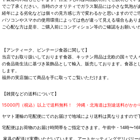
でご了承ください。当時のクオリティでガラス製品には小さな気泡が
経年による劣化などは個々の見方感じ方で変わるかと思いますのでご
パソコンやスマホの使用環境によっては色が違って見える場合もあり
ご心配な方は是非、ご購入前にコンディション等のご確認をお願いい
【アンティーク、ビンテージ食器に関して】
当店でお取り扱いしております食器、キッチン用品は北欧の国々で人
の食品衛生法に基づき装飾品として輸入、販売しております。食器と
します。
福井の実店舗にて商品を手に取ってご覧いただけます。
【雑貨などの送料について】
15000円（税込）以上で送料無料！ 沖縄・北海道は別途送料がかか
ヤマト運輸の宅配便にてのお届けで
地域により送料は異なりますので
宅配便はお荷物のお届け時間帯をご指定できます。
午前中・14時〜16
家具の配送は実費いただいています。アートセッティングデリバリー