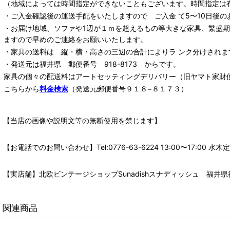
（地域によっては時間指定ができないこともございます。時間指定は
・ご入金確認後の運送手配をいたしますので ご入金 て5〜10日後の
・お届け地域、ソファや1辺が１ｍを超えるもの等大きな家具、繁盛
ますので早めのご連絡をお願いいたします。
・家具の送料は 縦・横・高さの三辺の合計によりラ ンク分けされま
・発送元は福井県 郵便番号 918-8173 からです。
家具の個々の配送料は
アートセッティングデリバリー
（旧ヤマト家財
こちらから
料金検索
（発送元郵便番号９１８−８１７３）
【当店の画像や説明文等の無断使用を禁じます】
【お電話でのお問い合わせ】Tel:0776-63-6224 13:00〜17:
【実店舗】北欧ビンテージショップSunadishスナディッシュ 福井県福
関連商品