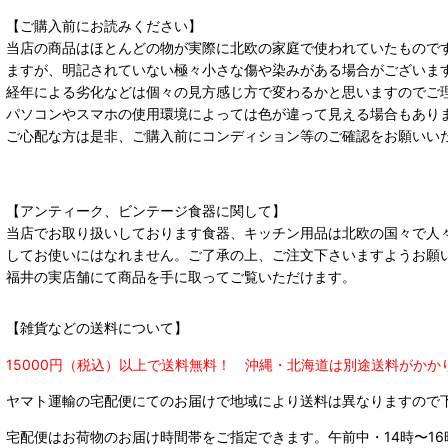
【ご購入前にお読みください】
当店の商品はほとんどの物が実際に北欧の家庭で使われていたもので
ますが、明記されていない極々小さな傷や染みがある場合がございま
経年による劣化などは個々の見方感じ方で変わるかと思いますのでご
パソコンやスマホの使用環境によっては色が違って見える場合もあり
ご心配な方は是非、ご購入前にコンディション等のご確認をお願いい
【アンティーク、ビンテージ食器に関して】
当店でお取り扱いしております食器、キッチン用品は北欧の国々で人
してお使いにはなれません。ご了承の上、ご注文下さいますようお願
福井の実店舗にて商品を手に取ってご覧いただけます。
【雑貨などの送料について】
15000円（税込）以上で送料無料！ 沖縄・北海道は別途送料がかか
ヤマト運輸の宅配便にてのお届けで
地域により送料は異なりますので
宅配便はお荷物のお届け時間帯をご指定できます。
午前中・14時〜16