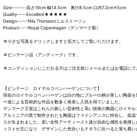
Size--------高さ19cm 幅14.5cm 奥行8.5cm 口内7.2cm✕5cm
Quality-----Excellent★★★★★
Design------Nils Thorsson/ニルストーソン
Product-----Royal Copenhagen（デンマーク製）
☆小さな写真をクリックしますと拡大してご覧いただけます。
☆ビンテージ品（アンティーク）です。
☆コンディションにこだわる方はご注文前にメールまたはお電話にて
【ビンテージ ロイヤルコペンハーゲンについて】
現在のロイヤルコペンハーゲンは白の地にブルーの柄が美しい陶器を
ー達による芸術的な作品を数多く発表し人気を得ていました。
デンマーク王室はこれらの新しい芸術性と高い技術の陶器にロイヤル
アルミニアの窯で制作されたも陶器はファインアンスに特化し、低温で燃
スが生まれました。若い女性アーティースト達が自由な感性を発揮した
ィストが主になり デザインした色合いもテネラに比べると落ち着い