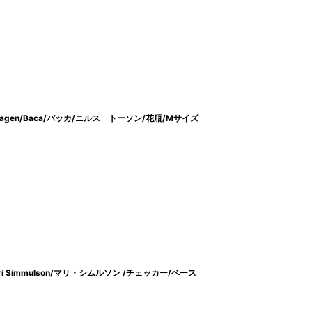
hagen/Baca/バッカ/ニルス トーソン/花瓶/Mサイズ
ari Simmulson/マリ・シムルソン /チェッカー/ベース