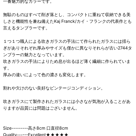
一番魅力的なカラーです。
無駄のものはすべて削ぎ落とし、コンパクトに重ねて収納できる美
しさと機能性を兼ね備えたKaj Franck/カイ・フランクの代表作とも
言えるタンブラーです。
１つ１つ職人による吹きガラスの手法にて作られたガラスには揺ら
ぎがありそれぞれ厚みやサイズも僅かに異なりそれらが古い2744タ
ンブラーの魅力となっています。
吹きガラスの手法によりため息が出るほど薄く繊細に作られていま
す。
厚みの違いによって色の濃さも変化します。
割れや欠けのない良好なビンテージコンディション。
吹きガラスにて製作されたガラスには小さなが気泡が入ることがあ
りますが品質には問題はございません。
Size---------高さ8cm 口直径8cm
Quality------Excellent★★★★★