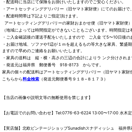
・配送時に当店にて保険をお掛けいたしますのでご安心ください。
・
アートセッティングデリバリー
（旧ヤマト家財便）
にてのお届けで
・配達時間帯は下記よりご指定頂けます。
アートセッティングデリバリー
の家財おまかせ便
（旧ヤマト家財便）：
（地域によっては時間指定ができないこともございます。時間指定は
・ご入金確認後の運送手配をいたしますので ご入金 て5〜10日後の
・お届け地域、ソファや1辺が１ｍを超えるもの等大きな家具、繁盛
ますので早めのご連絡をお願いいたします。
・家具の送料は 縦・横・高さの三辺の合計によりラ ンク分けされま
・発送元は福井県 郵便番号 918-8173 からです。
家具の個々の配送料は
アートセッティングデリバリー
（旧ヤマト家財
こちらから
料金検索
（発送元郵便番号９１８−８１７３）
【当店の画像や説明文等の無断使用を禁じます】
【お電話でのお問い合わせ】Tel:0776-63-6224 13:00〜17:
【実店舗】北欧ビンテージショップSunadishスナディッシュ 福井県福