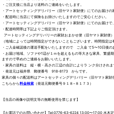
・ご注文後に当店より送料のご連絡をいたします。
・
アートセッティングデリバリー
（旧ヤマト家財便）
にてのお届けの
・配送時に当店にて保険をお掛けいたしますのでご安心ください。
・
アートセッティングデリバリー
（旧ヤマト家財便）
にてのお届けで
・配達時間帯は下記よりご指定頂けます。
アートセッティングデリバリー
の家財おまかせ便
（旧ヤマト家財便）：
（地域によっては時間指定ができないこともございます。時間指定は
・ご入金確認後の運送手配をいたしますので ご入金 て5〜10日後の
・お届け地域、ソファや1辺が１ｍを超えるもの等大きな家具、繁盛
ますので早めのご連絡をお願いいたします。
・家具の送料は 縦・横・高さの三辺の合計によりラ ンク分けされま
・発送元は福井県 郵便番号 918-8173 からです。
家具の個々の配送料は
アートセッティングデリバリー
（旧ヤマト家財
こちらから
料金検索
（発送元郵便番号９１８−８１７３）
【当店の画像や説明文等の無断使用を禁じます】
【お電話でのお問い合わせ】Tel:0776-63-6224 13:00〜17: