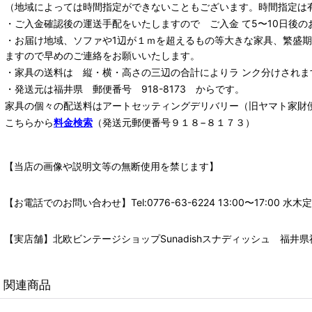
（地域によっては時間指定ができないこともございます。時間指定は
・ご入金確認後の運送手配をいたしますので ご入金 て5〜10日後の
・お届け地域、ソファや1辺が１ｍを超えるもの等大きな家具、繁盛
ますので早めのご連絡をお願いいたします。
・家具の送料は 縦・横・高さの三辺の合計によりラ ンク分けされま
・発送元は福井県 郵便番号 918-8173 からです。
家具の個々の配送料は
アートセッティングデリバリー
（旧ヤマト家財
こちらから
料金検索
（発送元郵便番号９１８−８１７３）
【当店の画像や説明文等の無断使用を禁じます】
【お電話でのお問い合わせ】Tel:0776-63-6224 13:00〜17:
【実店舗】北欧ビンテージショップSunadishスナディッシュ 福井県福
関連商品