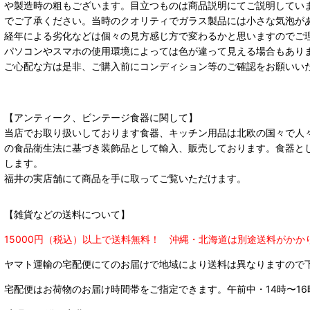
や製造時の粗もございます。目立つものは商品説明にてご説明してい
でご了承ください。当時のクオリティでガラス製品には小さな気泡が
経年による劣化などは個々の見方感じ方で変わるかと思いますのでご
パソコンやスマホの使用環境によっては色が違って見える場合もあり
ご心配な方は是非、ご購入前にコンディション等のご確認をお願いい
【アンティーク、ビンテージ食器に関して】
当店でお取り扱いしております食器、キッチン用品は北欧の国々で人
の食品衛生法に基づき装飾品として輸入、販売しております。食器と
します。
福井の実店舗にて商品を手に取ってご覧いただけます。
【雑貨などの送料について】
15000円（税込）以上で送料無料！ 沖縄・北海道は別途送料がかか
ヤマト運輸の宅配便にてのお届けで
地域により送料は異なりますので
宅配便はお荷物のお届け時間帯をご指定できます。
午前中・14時〜16