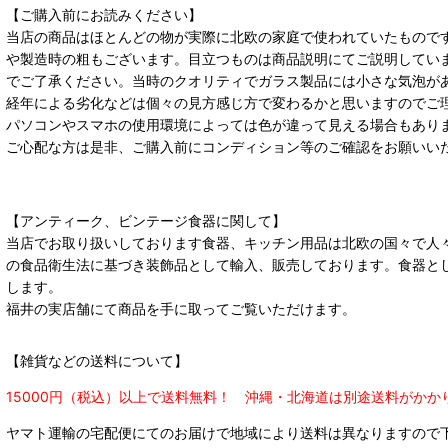
【ご購入前にお読みください】
当店の商品はほとんどの物が実際に北欧の家庭で使われていたもので
や製造時の粗もございます。目立つものは商品説明にてご説明してい
でご了承ください。当時のクオリティでガラス製品には小さな気泡が
経年による劣化などは個々の見方感じ方で変わるかと思いますのでご
パソコンやスマホの使用環境によっては色が違って見える場合もあり
ご心配な方は是非、ご購入前にコンディション等のご確認をお願いい
【アンティーク、ビンテージ食器に関して】
当店でお取り扱いしております食器、キッチン用品は北欧の国々で人
の食品衛生法に基づき装飾品として輸入、販売しております。食器と
します。
福井の実店舗にて商品を手に取ってご覧いただけます。
【雑貨などの送料について】
15000円（税込）以上で送料無料！ 沖縄・北海道は別途送料がかか
ヤマト運輸の宅配便にてのお届けで
地域により送料は異なりますので