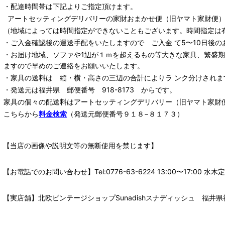
・配達時間帯は下記よりご指定頂けます。
アートセッティングデリバリー
の家財おまかせ便
（旧ヤマト家財便）：
（地域によっては時間指定ができないこともございます。時間指定は
・ご入金確認後の運送手配をいたしますので ご入金 て5〜10日後の
・お届け地域、ソファや1辺が１ｍを超えるもの等大きな家具、繁盛
ますので早めのご連絡をお願いいたします。
・家具の送料は 縦・横・高さの三辺の合計によりラ ンク分けされま
・発送元は福井県 郵便番号 918-8173 からです。
家具の個々の配送料は
アートセッティングデリバリー
（旧ヤマト家財
こちらから
料金検索
（発送元郵便番号９１８−８１７３）
【当店の画像や説明文等の無断使用を禁じます】
【お電話でのお問い合わせ】Tel:0776-63-6224 13:00〜17:
【実店舗】北欧ビンテージショップSunadishスナディッシュ 福井県福