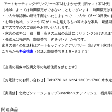
アートセッティングデリバリー
の家財おまかせ便
（旧ヤマト家財便）：
（地域によっては時間指定ができないこともございます。時間指定は
・ご入金確認後の運送手配をいたしますので ご入金 て5〜10日後の
・お届け地域、ソファや1辺が１ｍを超えるもの等大きな家具、繁盛
ますので早めのご連絡をお願いいたします。
・家具の送料は 縦・横・高さの三辺の合計によりラ ンク分けされま
・発送元は福井県 郵便番号 918-8173 からです。
家具の個々の配送料は
アートセッティングデリバリー
（旧ヤマト家財
こちらから
料金検索
（発送元郵便番号９１８−８１７３）
【当店の画像や説明文等の無断使用を禁じます】
【お電話でのお問い合わせ】Tel:0776-63-6224 13:00〜17:
【実店舗】北欧ビンテージショップSunadishスナディッシュ 福井県福
関連商品