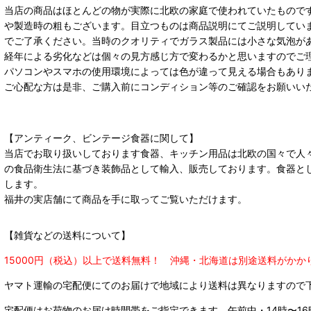
当店の商品はほとんどの物が実際に北欧の家庭で使われていたもので
や製造時の粗もございます。目立つものは商品説明にてご説明してい
でご了承ください。当時のクオリティでガラス製品には小さな気泡が
経年による劣化などは個々の見方感じ方で変わるかと思いますのでご
パソコンやスマホの使用環境によっては色が違って見える場合もあり
ご心配な方は是非、ご購入前にコンディション等のご確認をお願いい
【アンティーク、ビンテージ食器に関して】
当店でお取り扱いしております食器、キッチン用品は北欧の国々で人
の食品衛生法に基づき装飾品として輸入、販売しております。食器と
します。
福井の実店舗にて商品を手に取ってご覧いただけます。
【雑貨などの送料について】
15000円（税込）以上で送料無料！ 沖縄・北海道は別途送料がかか
ヤマト運輸の宅配便にてのお届けで
地域により送料は異なりますので
宅配便はお荷物のお届け時間帯をご指定できます。
午前中・14時〜16