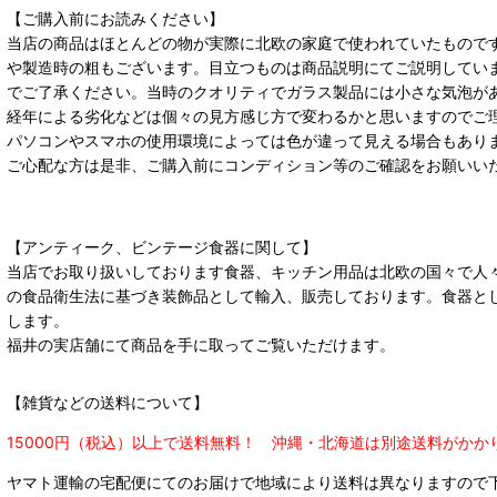
【ご購入前にお読みください】
当店の商品はほとんどの物が実際に北欧の家庭で使われていたもので
や製造時の粗もございます。目立つものは商品説明にてご説明してい
でご了承ください。当時のクオリティでガラス製品には小さな気泡が
経年による劣化などは個々の見方感じ方で変わるかと思いますのでご
パソコンやスマホの使用環境によっては色が違って見える場合もあり
ご心配な方は是非、ご購入前にコンディション等のご確認をお願いい
【アンティーク、ビンテージ食器に関して】
当店でお取り扱いしております食器、キッチン用品は北欧の国々で人
の食品衛生法に基づき装飾品として輸入、販売しております。食器と
します。
福井の実店舗にて商品を手に取ってご覧いただけます。
【雑貨などの送料について】
15000円（税込）以上で送料無料！ 沖縄・北海道は別途送料がかか
ヤマト運輸の宅配便にてのお届けで
地域により送料は異なりますので