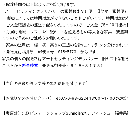
・配達時間帯は下記よりご指定頂けます。
アートセッティングデリバリー
の家財おまかせ便
（旧ヤマト家財便）：
（地域によっては時間指定ができないこともございます。時間指定は
・ご入金確認後の運送手配をいたしますので ご入金 て5〜10日後の
・お届け地域、ソファや1辺が１ｍを超えるもの等大きな家具、繁盛
ますので早めのご連絡をお願いいたします。
・家具の送料は 縦・横・高さの三辺の合計によりラ ンク分けされま
・発送元は福井県 郵便番号 918-8173 からです。
家具の個々の配送料は
アートセッティングデリバリー
（旧ヤマト家財
こちらから
料金検索
（発送元郵便番号９１８−８１７３）
【当店の画像や説明文等の無断使用を禁じます】
【お電話でのお問い合わせ】Tel:0776-63-6224 13:00〜17:
【実店舗】北欧ビンテージショップSunadishスナディッシュ 福井県福