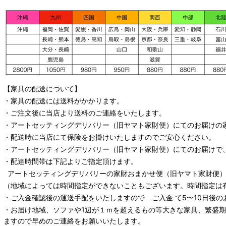
【家具の配送について】
・家具の配送には送料がかかります。
・ご注文後に当店より送料のご連絡をいたします。
・
アートセッティングデリバリー
（旧ヤマト家財便）
にてのお届けの
・配送時に当店にて保険をお掛けいたしますのでご安心ください。
・
アートセッティングデリバリー
（旧ヤマト家財便）
にてのお届けで
・配達時間帯は下記よりご指定頂けます。
アートセッティングデリバリー
の家財おまかせ便
（旧ヤマト家財便）：
（地域によっては時間指定ができないこともございます。時間指定は
・ご入金確認後の運送手配をいたしますので ご入金 て5〜10日後の
・お届け地域、ソファや1辺が１ｍを超えるもの等大きな家具、繁盛
ますので早めのご連絡をお願いいたします。