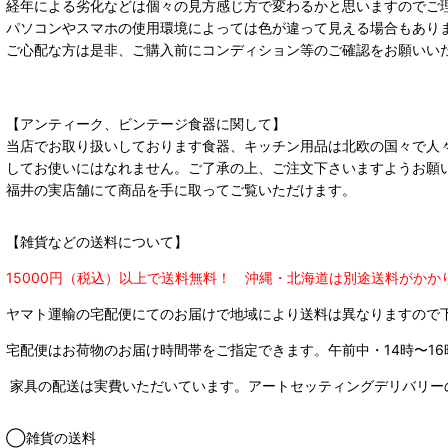
経年による劣化などは個々の見方感じ方で変わるかと思いますのでご
パソコンやスマホの使用環境によっては色が違って見える場合もあり
ご心配な方は是非、ご購入前にコンディション等のご確認をお願いい
【アンティーク、ビンテージ食器に関して】
当店でお取り扱いしております食器、キッチン用品は北欧の国々で人
してお使いにはなれません。ご了承の上、ご注文下さいますようお願
福井の実店舗にて商品を手に取ってご覧いただけます。
【雑貨などの送料について】
15000円（税込）以上で送料無料！ 沖縄・北海道は別途送料がかか
ヤマト運輸の宅配便にてのお届けで
地域により送料は異なりますので
宅配便はお荷物のお届け時間帯をご指定できます。
午前中・14時〜16
家具の配送は実費いただいています。アートセッティングデリバリー
◯雑貨の送料