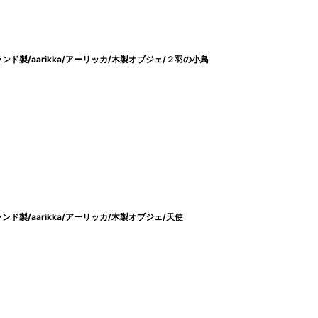
ド製/aarikka/アーリッカ/木製オブジェ/２羽の小鳥
製/aarikka/アーリッカ/木製オブジェ/天使