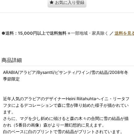
お気に入り登録
●送料：15,000円以上で送料無料
※一部地域・家具除く
／
送料を見
商品詳細
ARABIA/アラビア/Bysantti/ビサンティ/ワイン/雪の結晶/2008年冬
季節限定
近年人気のアラビアのデザイナーHeini Riitahuhtaヘイニ・リータフ
フタによるデコレーションで森に雪が降り始めた様子が描かれてい
ます。
さらに、マグを少し斜めに傾けると森の木々の合間に雪の結晶が描
かれ（5番目の画像）森がより一層幻想的に見えます。
白のベースに白のプリントで雪の結晶がプリントされています。