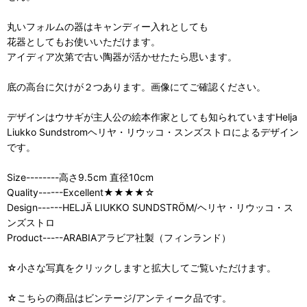
丸いフォルムの器はキャンディー入れとしても
花器としてもお使いいただけます。
アイディア次第で古い陶器が活かせたたら思います。
底の高台に欠けが２つあります。画像にてご確認ください。
デザインはウサギが主人公の絵本作家としても知られていますHelja
Liukko Sundstromヘリヤ・リウッコ・スンズストロによるデザイン
です。
Size--------高さ9.5cm 直径10cm
Quality------Excellent★★★★☆
Design------HELJÄ LIUKKO SUNDSTRÖM/ヘリヤ・リウッコ・ス
ンズストロ
Product-----ARABIAアラビア社製（フィンランド）
☆小さな写真をクリックしますと拡大してご覧いただけます。
☆こちらの商品はビンテージ/アンティーク品です。