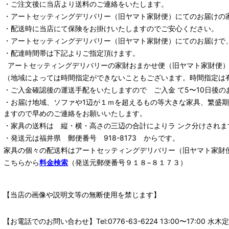
・ご注文後に当店より送料のご連絡をいたします。
・
アートセッティングデリバリー
（旧ヤマト家財便）
にてのお届けの
・配送時に当店にて保険をお掛けいたしますのでご安心ください。
・
アートセッティングデリバリー
（旧ヤマト家財便）
にてのお届けで
・配達時間帯は下記よりご指定頂けます。
アートセッティングデリバリー
の家財おまかせ便
（旧ヤマト家財便）：
（地域によっては時間指定ができないこともございます。時間指定は
・ご入金確認後の運送手配をいたしますので ご入金 て5〜10日後の
・お届け地域、ソファや1辺が１ｍを超えるもの等大きな家具、繁盛
ますので早めのご連絡をお願いいたします。
・家具の送料は 縦・横・高さの三辺の合計によりラ ンク分けされま
・発送元は福井県 郵便番号 918-8173 からです。
家具の個々の配送料は
アートセッティングデリバリー
（旧ヤマト家財
こちらから
料金検索
（発送元郵便番号９１８−８１７３）
【当店の画像や説明文等の無断使用を禁じます】
【お電話でのお問い合わせ】Tel:0776-63-6224 13:00〜17: