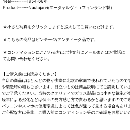
Year---------1954-68年
Product------Nuutajarvi/ヌータヤルヴィ（フィンランド製）
☆小さな写真をクリックしますと拡大してご覧いただけます。
☆こちらの商品はビンテージ/アンティーク品です。
☆コンディションにこだわる方はご注文前にメールまたはお電話に
てお問い合わせください。
【ご購入前にお読みください】
当店の商品はほとんどの物が実際に北欧の家庭で使われていたもので
や製造時の粗もございます。目立つものは商品説明にてご説明してい
でご了承ください。当時のクオリティでガラス製品には小さな気泡が
経年による劣化などは個々の見方感じ方で変わるかと思いますのでご
パソコンやスマホの使用環境によっては色が違って見える場合もあり
ご心配な方は是非、ご購入前にコンディション等のご確認をお願いい