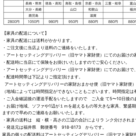
【家具の配送について】
・家具の配送には送料がかかります。
・ご注文後に当店より送料のご連絡をいたします。
・
アートセッティングデリバリー
（旧ヤマト家財便）
にてのお届けの
・配送時に当店にて保険をお掛けいたしますのでご安心ください。
・
アートセッティングデリバリー
（旧ヤマト家財便）
にてのお届けで
・配達時間帯は下記よりご指定頂けます。
アートセッティングデリバリー
の家財おまかせ便
（旧ヤマト家財便）：
（地域によっては時間指定ができないこともございます。時間指定は
・ご入金確認後の運送手配をいたしますので ご入金 て5〜10日後の
・お届け地域、ソファや1辺が１ｍを超えるもの等大きな家具、繁盛
ますので早めのご連絡をお願いいたします。
・家具の送料は 縦・横・高さの三辺の合計によりラ ンク分けされま
・発送元は福井県 郵便番号 918-8173 からです。
家具の個々の配送料は
アートセッティングデリバリー
（旧ヤマト家財