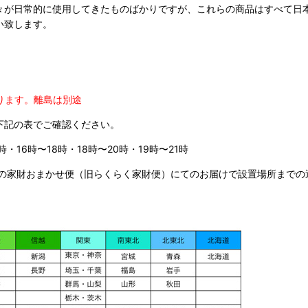
々が日常的に使用してきたものばかりですが、これらの商品はすべて日
い致します。
ります。
離島は別途
下記の表でご確認ください。
時・16時〜18時・18時〜20時・19時〜21時
の家財おまかせ便（旧らくらく家財便）にてのお届けで設置場所までの