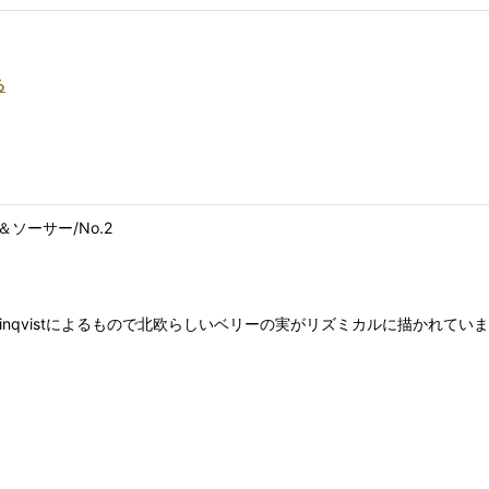
る
＆ソーサー/No.2
inen-Winqvistによるもので北欧らしいベリーの実がリズミカルに描かれてい
。