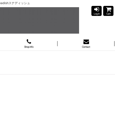
adishスナディッシュ
Log in
Cart
Shop info
Contact