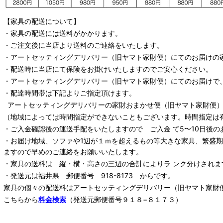
【家具の配送について】
・家具の配送には送料がかかります。
・ご注文後に当店より送料のご連絡をいたします。
・
アートセッティングデリバリー
（旧ヤマト家財便）
にてのお届けの
・配送時に当店にて保険をお掛けいたしますのでご安心ください。
・
アートセッティングデリバリー
（旧ヤマト家財便）
にてのお届けで
・配達時間帯は下記よりご指定頂けます。
アートセッティングデリバリー
の家財おまかせ便
（旧ヤマト家財便）：
（地域によっては時間指定ができないこともございます。時間指定は
・ご入金確認後の運送手配をいたしますので ご入金 て5〜10日後の
・お届け地域、ソファや1辺が１ｍを超えるもの等大きな家具、繁盛
ますので早めのご連絡をお願いいたします。
・家具の送料は 縦・横・高さの三辺の合計によりラ ンク分けされま
・発送元は福井県 郵便番号 918-8173 からです。
家具の個々の配送料は
アートセッティングデリバリー
（旧ヤマト家財
こちらから
料金検索
（発送元郵便番号９１８−８１７３）