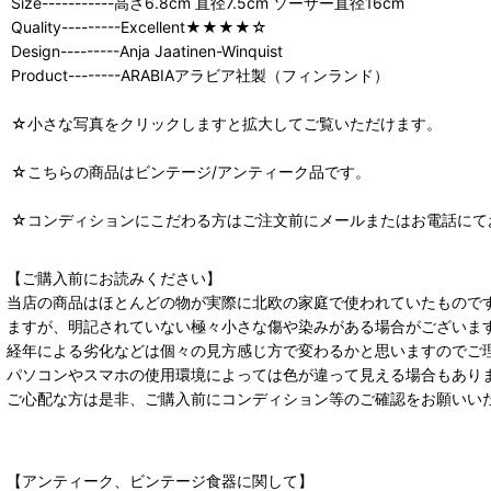
Size-----------高さ6.8cm 直径7.5cm ソーサー直径16cm
Quality---------Excellent★★★★☆
Design---------Anja Jaatinen-Winquist
Product--------ARABIAアラビア社製（フィンランド）
☆小さな写真をクリックしますと拡大してご覧いただけます。
☆こちらの商品はビンテージ/アンティーク品です。
☆コンディションにこだわる方はご注文前にメールまたはお電話にて
【ご購入前にお読みください】
当店の商品はほとんどの物が実際に北欧の家庭で使われていたもので
ますが、明記されていない極々小さな傷や染みがある場合がございま
経年による劣化などは個々の見方感じ方で変わるかと思いますのでご
パソコンやスマホの使用環境によっては色が違って見える場合もあり
ご心配な方は是非、ご購入前にコンディション等のご確認をお願いい
【アンティーク、ビンテージ食器に関して】