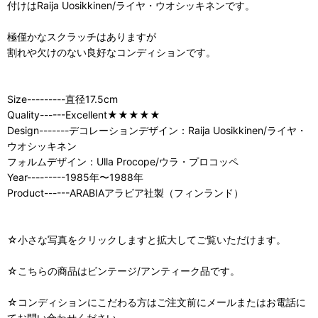
付けはRaija Uosikkinen/ライヤ・ウオシッキネンです。
極僅かなスクラッチはありますが
割れや欠けのない良好なコンディションです。
Size---------直径17.5cm
Quality------Excellent★★★★★
Design-------デコレーションデザイン：Raija Uosikkinen/ライヤ・
ウオシッキネン
フォルムデザイン：Ulla Procope/ウラ・プロコッペ
Year---------1985年〜1988年
Product------ARABIAアラビア社製（フィンランド）
☆小さな写真をクリックしますと拡大してご覧いただけます。
☆こちらの商品はビンテージ/アンティーク品です。
☆コンディションにこだわる方はご注文前にメールまたはお電話に
てお問い合わせください。