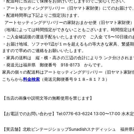
・配送時に当店にて保険をお掛けいたしますのでご安心ください。
・
アートセッティングデリバリー
（旧ヤマト家財便）
にてのお届けで
・配達時間帯は下記よりご指定頂けます。
アートセッティングデリバリー
の家財おまかせ便
（旧ヤマト家財便）：
（地域によっては時間指定ができないこともございます。時間指定は
・ご入金確認後の運送手配をいたしますので ご入金 て5〜10日後の
・お届け地域、ソファや1辺が１ｍを超えるもの等大きな家具、繁盛
ますので早めのご連絡をお願いいたします。
・家具の送料は 縦・横・高さの三辺の合計によりラ ンク分けされま
・発送元は福井県 郵便番号 918-8173 からです。
家具の個々の配送料は
アートセッティングデリバリー
（旧ヤマト家財
こちらから
料金検索
（発送元郵便番号９１８−８１７３）
【当店の画像や説明文等の無断使用を禁じます】
【お電話でのお問い合わせ】Tel:0776-63-6224 13:00〜17:
【実店舗】北欧ビンテージショップSunadishスナディッシュ 福井県福