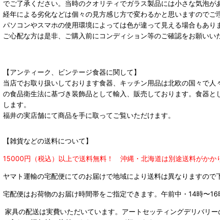
でご了承ください。当時のクオリティでガラス製品には小さな気泡が
経年による劣化などは個々の見方感じ方で変わるかと思いますのでご
パソコンやスマホの使用環境によっては色が違って見える場合もあり
ご心配な方は是非、ご購入前にコンディション等のご確認をお願いい
【アンティーク、ビンテージ食器に関して】
当店でお取り扱いしております食器、キッチン用品は北欧の国々で人
の食品衛生法に基づき装飾品として輸入、販売しております。食器と
します。
福井の実店舗にて商品を手に取ってご覧いただけます。
【雑貨などの送料について】
15000円（税込）以上で送料無料！ 沖縄・北海道は別途送料がかか
ヤマト運輸の宅配便にてのお届けで
地域により送料は異なりますので
宅配便はお荷物のお届け時間帯をご指定できます。
午前中・14時〜16
家具の配送は実費いただいています。アートセッティングデリバリー