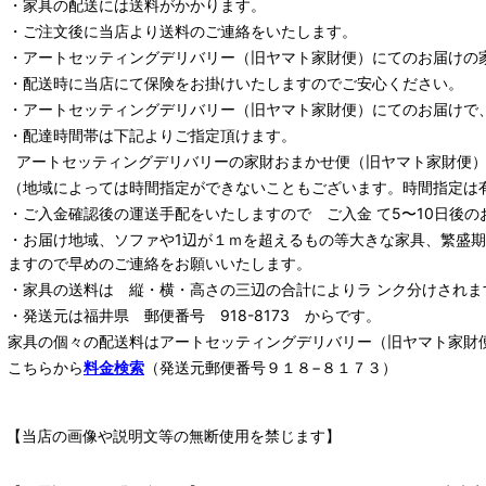
・家具の配送には送料がかかります。
・ご注文後に当店より送料のご連絡をいたします。
・
アートセッティングデリバリー
（旧ヤマト家財便）
にてのお届けの
・配送時に当店にて保険をお掛けいたしますのでご安心ください。
・
アートセッティングデリバリー
（旧ヤマト家財便）
にてのお届けで
・配達時間帯は下記よりご指定頂けます。
アートセッティングデリバリー
の家財おまかせ便
（旧ヤマト家財便）：
（地域によっては時間指定ができないこともございます。時間指定は
・ご入金確認後の運送手配をいたしますので ご入金 て5〜10日後の
・お届け地域、ソファや1辺が１ｍを超えるもの等大きな家具、繁盛
ますので早めのご連絡をお願いいたします。
・家具の送料は 縦・横・高さの三辺の合計によりラ ンク分けされま
・発送元は福井県 郵便番号 918-8173 からです。
家具の個々の配送料は
アートセッティングデリバリー
（旧ヤマト家財
こちらから
料金検索
（発送元郵便番号９１８−８１７３）
【当店の画像や説明文等の無断使用を禁じます】