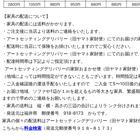
【家具の配送について】
・家具の配送には送料がかかります。
・ご注文後に当店より送料のご連絡をいたします。
・
アートセッティングデリバリー
（旧ヤマト家財便）
にてのお届けの
・配送時に当店にて保険をお掛けいたしますのでご安心ください。
・
アートセッティングデリバリー
（旧ヤマト家財便）
にてのお届けで
・配達時間帯は下記よりご指定頂けます。
アートセッティングデリバリー
の家財おまかせ便
（旧ヤマト家財便）：
（地域によっては時間指定ができないこともございます。時間指定は
・ご入金確認後の運送手配をいたしますので ご入金 て5〜10日後の
・お届け地域、ソファや1辺が１ｍを超えるもの等大きな家具、繁盛
ますので早めのご連絡をお願いいたします。
・家具の送料は 縦・横・高さの三辺の合計によりラ ンク分けされま
・発送元は福井県 郵便番号 918-8173 からです。
家具の個々の配送料は
アートセッティングデリバリー
（旧ヤマト家財
こちらから
料金検索
（発送元郵便番号９１８−８１７３）