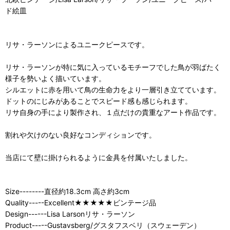
ド絵皿
リサ・ラーソンによるユニークピースです。
リサ・ラーソンが特に気に入っているモチーフでした鳥が羽ばたく
様子を勢いよく描いています。
シルエットに赤を用いて鳥の生命力をより一層引き立てています。
ドットのにじみがあることでスピード感も感じられます。
リサ自身の手により製作され、１点だけの貴重なアート作品です。
割れや欠けのない良好なコンディションです。
当店にて壁に掛けられるように金具を付属いたしました。
Size--------直径約18.3cm 高さ約3cm
Quality-----Excellent★★★★★ビンテージ品
Design------Lisa Larsonリサ・ラーソン
Product-----Gustavsberg/グスタフスベリ（スウェーデン）