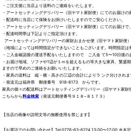
・ご注文後に当店より送料のご連絡をいたします。
・
アートセッティングデリバリー
（旧ヤマト家財便）
にてのお届けの
・配送時に当店にて保険をお掛けいたしますのでご安心ください。
・
アートセッティングデリバリー
（旧ヤマト家財便）
にてのお届けで
・配達時間帯は下記よりご指定頂けます。
アートセッティングデリバリー
の家財おまかせ便
（旧ヤマト家財便）：
（地域によっては時間指定ができないこともございます。時間指定は
・ご入金確認後の運送手配をいたしますので ご入金 て5〜10日後の
・お届け地域、ソファや1辺が１ｍを超えるもの等大きな家具、繁盛
ますので早めのご連絡をお願いいたします。
・家具の送料は 縦・横・高さの三辺の合計によりラ ンク分けされま
・発送元は福井県 郵便番号 918-8173 からです。
家具の個々の配送料は
アートセッティングデリバリー
（旧ヤマト家財
こちらから
料金検索
（発送元郵便番号９１８−８１７３）
【当店の画像や説明文等の無断使用を禁じます】
【お電話でのお問い合わせ】Tel:0776-63-6224 13:00〜17: