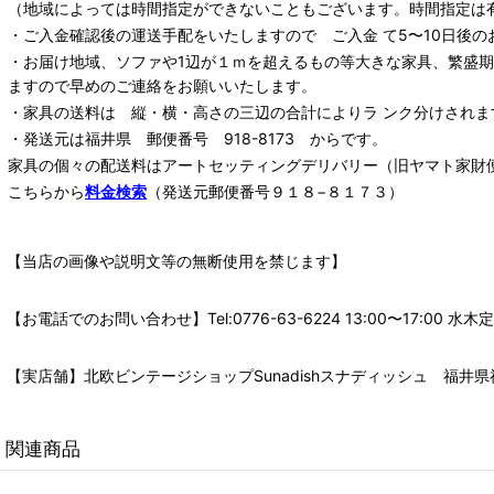
（地域によっては時間指定ができないこともございます。時間指定は
・ご入金確認後の運送手配をいたしますので ご入金 て5〜10日後の
・お届け地域、ソファや1辺が１ｍを超えるもの等大きな家具、繁盛
ますので早めのご連絡をお願いいたします。
・家具の送料は 縦・横・高さの三辺の合計によりラ ンク分けされま
・発送元は福井県 郵便番号 918-8173 からです。
家具の個々の配送料は
アートセッティングデリバリー
（旧ヤマト家財
こちらから
料金検索
（発送元郵便番号９１８−８１７３）
【当店の画像や説明文等の無断使用を禁じます】
【お電話でのお問い合わせ】Tel:0776-63-6224 13:00〜17:
【実店舗】北欧ビンテージショップSunadishスナディッシュ 福井県福
関連商品