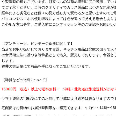
や製造時の粗もございます。目立つものは商品説明にてご説明してい
でご了承ください。当時のクオリティでガラス製品には小さな気泡が
経年による劣化などは個々の見方感じ方で変わるかと思いますのでご
パソコンやスマホの使用環境によっては色が違って見える場合もあり
ご心配な方は是非、ご購入前にコンディション等のご確認をお願いい
【アンティーク、ビンテージ食器に関して】
当店でお取り扱いしております食器、キッチン用品は北欧の国々で人
の食品衛生法に基づき装飾品として輸入、販売しております。食器と
します。
福井の実店舗にて商品を手に取ってご覧いただけます。
【雑貨などの送料について】
15000円（税込）以上で送料無料！ 沖縄・北海道は別途送料がかか
ヤマト運輸の宅配便にてのお届けで
地域により送料は異なりますので
宅配便はお荷物のお届け時間帯をご指定できます。
午前中・14時〜16