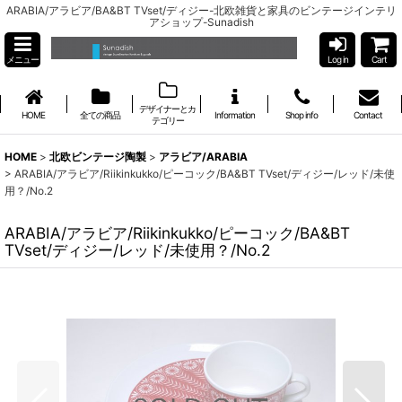
ARABIA/アラビア/BA&BT TVset/ディジー-北欧雑貨と家具のビンテージインテリ
アショップ-Sunadish
メニュー
Log in
Cart
デザイナーとカ
HOME
全ての商品
Information
Shop info
Contact
テゴリー
HOME
>
北欧ビンテージ陶製
>
アラビア/ARABIA
>
ARABIA/アラビア/Riikinkukko/ピーコック/BA&BT TVset/ディジー/レッド/未使
用？/No.2
ARABIA/アラビア/Riikinkukko/ピーコック/BA&BT
TVset/ディジー/レッド/未使用？/No.2