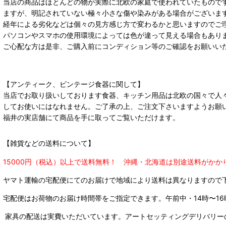
当店の商品はほとんどの物が実際に北欧の家庭で使われていたもので
ますが、明記されていない極々小さな傷や染みがある場合がございま
経年による劣化などは個々の見方感じ方で変わるかと思いますのでご
パソコンやスマホの使用環境によっては色が違って見える場合もあり
ご心配な方は是非、ご購入前にコンディション等のご確認をお願いい
【アンティーク、ビンテージ食器に関して】
当店でお取り扱いしております食器、キッチン用品は北欧の国々で人
してお使いにはなれません。ご了承の上、ご注文下さいますようお願
福井の実店舗にて商品を手に取ってご覧いただけます。
【雑貨などの送料について】
15000円（税込）以上で送料無料！ 沖縄・北海道は別途送料がかか
ヤマト運輸の宅配便にてのお届けで
地域により送料は異なりますので
宅配便はお荷物のお届け時間帯をご指定できます。
午前中・14時〜16
家具の配送は実費いただいています。アートセッティングデリバリー