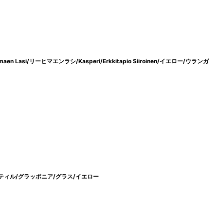
 Lasi/リーヒマエンラシ/Kasperi/Erkkitapio Siiroinen/イエロー/ウランガ
ナニー・スティル/グラッポニア/グラス/イエロー