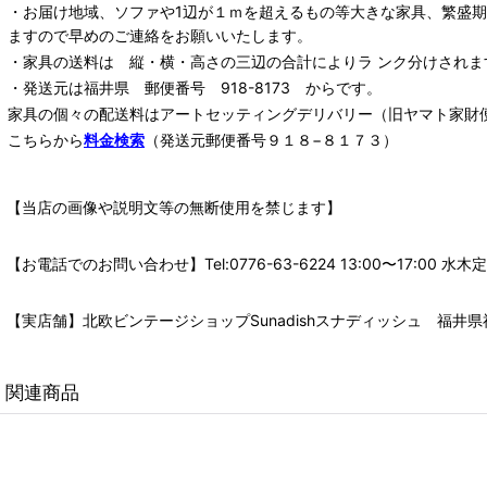
・お届け地域、ソファや1辺が１ｍを超えるもの等大きな家具、繁盛
ますので早めのご連絡をお願いいたします。
・家具の送料は 縦・横・高さの三辺の合計によりラ ンク分けされま
・発送元は福井県 郵便番号 918-8173 からです。
家具の個々の配送料は
アートセッティングデリバリー
（旧ヤマト家財
こちらから
料金検索
（発送元郵便番号９１８−８１７３）
【当店の画像や説明文等の無断使用を禁じます】
【お電話でのお問い合わせ】Tel:0776-63-6224 13:00〜17:
【実店舗】北欧ビンテージショップSunadishスナディッシュ 福井県福
関連商品