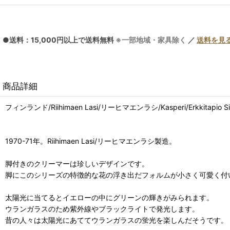
●送料：15,000円以上で送料無料
※一部地域・家具除く
／
送料を見
商品詳細
フィンランド/Riihimaen Lasi/リーヒマエンラシ/Kasperi/Erkkitapio S
1970-71年。Riihimaen Lasi/リーヒマエンラシ製造。
脚付きのクリーマーは珍しいデザインです。
脚にこのシリーズの特徴的な花の浮き出だフォルムが小さく可愛く付
太陽光に当てるとイエローの中にグリーンの輝きがみられます。
ウランガラスのため紫外線やブラックライトで発光します。
昔の人々は太陽光にあててウランガラスの蛍光を楽しんだそうです。