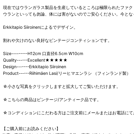
現在ではウランガラス製品を生産しているところは極限られたファク
ウランといっても勿論、体には害がないのでご安心ください。今とな
Erkkitapio Siiroinenによるでデザイン。
割れや欠けのない良好なビンテージコンティションです。
Size---------H12cm 口直径6.5cm W10cm
Quality------Excellent★★★★★
Design-------Erkkitapio Siiroinen
Product------Riihimäen Lasi/リーヒマエンラシ （フィンランド製）
☆小さな写真をクリックしますと拡大してご覧いただけます。
☆こちらの商品はビンテージ/アンティーク品です。
☆コンディションにこだわる方はご注文前にメールまたはお電話にて
【ご購入前にお読みください】