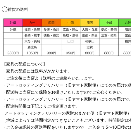
◯雑貨の送料
【家具の配送について】
・家具の配送には送料がかかります。
・ご注文後に当店より送料のご連絡をいたします。
・
アートセッティングデリバリー
（旧ヤマト家財便）
にてのお届けの
・配送時に当店にて保険をお掛けいたしますのでご安心ください。
・
アートセッティングデリバリー
（旧ヤマト家財便）
にてのお届けで
・配達時間帯は下記よりご指定頂けます。
アートセッティングデリバリー
の家財おまかせ便
（旧ヤマト家財便）：
（地域によっては時間指定ができないこともございます。時間指定は
・ご入金確認後の運送手配をいたしますので ご入金 て5〜10日後の