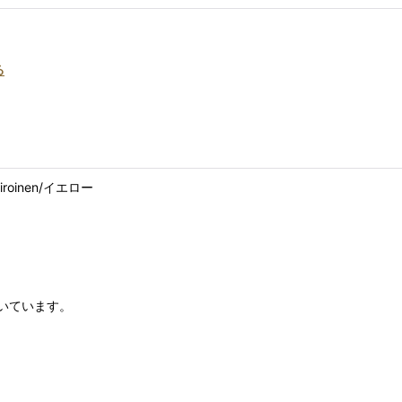
る
iiroinen/イエロー
いています。