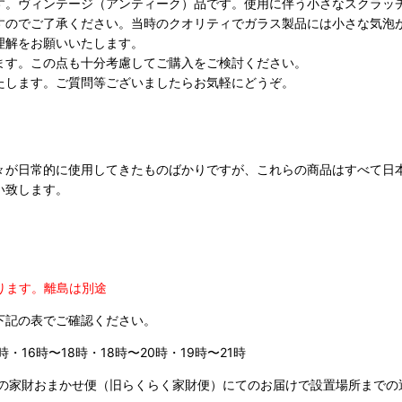
す。ヴィンテージ（アンティーク）品です。使用に伴う小さなスクラッ
すのでご了承ください。当時のクオリティでガラス製品には小さな気泡
理解をお願いいたします。
ます。この点も十分考慮してご購入をご検討ください。
たします。ご質問等ございましたらお気軽にどうぞ。
々が日常的に使用してきたものばかりですが、これらの商品はすべて日
い致します。
ります。
離島は別途
下記の表でご確認ください。
時・16時〜18時・18時〜20時・19時〜21時
の家財おまかせ便（旧らくらく家財便）にてのお届けで設置場所までの