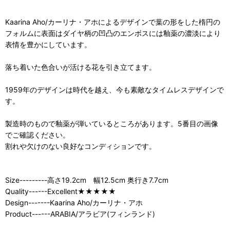
Kaarina Aho/カーリナ・アホによるデザインで葉の形をした楕円の
フォルムに表面はダイヤ柄の凹凸のエンボスには釉薬の濃淡により
表情を豊かにしています。
落ち着いた色合いが活ける花を引き立てます。
1959年のデザインは時代を越え、今も素敵なタイムレスデザインで
す。
製造時のもので釉薬が弾いているところがあります。5番目の画像
でご確認ください。
割れや欠けのない良好なコンディションです。
Size---------高さ19.2cm 幅12.5cm 奥行き7.7cm
Quality------Excellent★★★★★
Design-------Kaarina Aho/カーリナ・アホ
Product------ARABIA/アラビア(フィンランド)