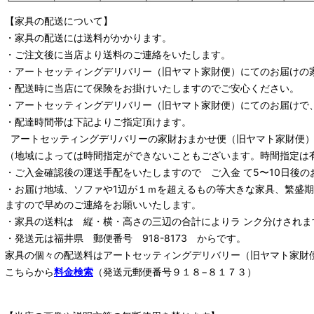
【家具の配送について】
・家具の配送には送料がかかります。
・ご注文後に当店より送料のご連絡をいたします。
・
アートセッティングデリバリー
（旧ヤマト家財便）
にてのお届けの
・配送時に当店にて保険をお掛けいたしますのでご安心ください。
・
アートセッティングデリバリー
（旧ヤマト家財便）
にてのお届けで
・配達時間帯は下記よりご指定頂けます。
アートセッティングデリバリー
の家財おまかせ便
（旧ヤマト家財便）：
（地域によっては時間指定ができないこともございます。時間指定は
・ご入金確認後の運送手配をいたしますので ご入金 て5〜10日後の
・お届け地域、ソファや1辺が１ｍを超えるもの等大きな家具、繁盛
ますので早めのご連絡をお願いいたします。
・家具の送料は 縦・横・高さの三辺の合計によりラ ンク分けされま
・発送元は福井県 郵便番号 918-8173 からです。
家具の個々の配送料は
アートセッティングデリバリー
（旧ヤマト家財
こちらから
料金検索
（発送元郵便番号９１８−８１７３）