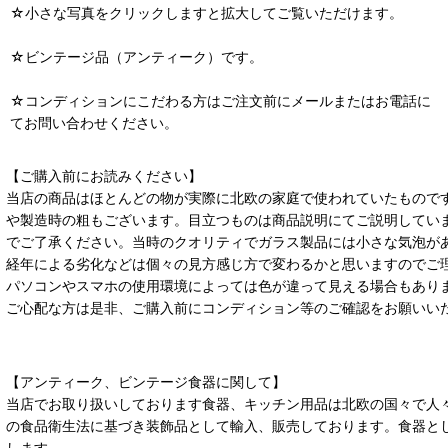
☆小さな写真をクリックしますと拡大してご覧いただけます。
☆ビンテージ品（アンティーク）です。
☆コンディションにこだわる方はご注文前にメールまたはお電話に
てお問い合わせください。
【ご購入前にお読みください】
当店の商品はほとんどの物が実際に北欧の家庭で使われていたもので
や製造時の粗もございます。目立つものは商品説明にてご説明してい
でご了承ください。当時のクオリティでガラス製品には小さな気泡が
経年による劣化などは個々の見方感じ方で変わるかと思いますのでご
パソコンやスマホの使用環境によっては色が違って見える場合もあり
ご心配な方は是非、ご購入前にコンディション等のご確認をお願いい
【アンティーク、ビンテージ食器に関して】
当店でお取り扱いしております食器、キッチン用品は北欧の国々で人
の食品衛生法に基づき装飾品として輸入、販売しております。食器と
します。