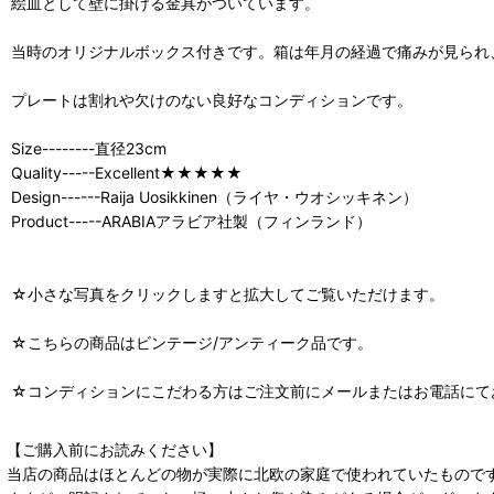
絵皿として壁に掛ける金具がついています。
当時のオリジナルボックス付きです。箱は年月の経過で痛みが見られ
プレートは割れや欠けのない良好なコンディションです。
Size--------直径23cm
Quality-----Excellent★★★★★
Design------Raija Uosikkinen（ライヤ・ウオシッキネン）
Product-----ARABIAアラビア社製（フィンランド）
☆小さな写真をクリックしますと拡大してご覧いただけます。
☆こちらの商品はビンテージ/アンティーク品です。
☆コンディションにこだわる方はご注文前にメールまたはお電話にて
【ご購入前にお読みください】
当店の商品はほとんどの物が実際に北欧の家庭で使われていたもので