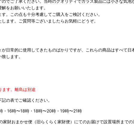
すのでご了承ください。当時のクオリティでガラス製品には小さな気泡
理解をお願いいたします。
ます。この点も十分考慮してご購入をご検討ください。
たします。ご質問等ございましたらお気軽にどうぞ。
々が日常的に使用してきたものばかりですが、これらの商品はすべて日
い致します。
ります。
離島は別途
下記の表でご確認ください。
時・16時〜18時・18時〜20時・19時〜21時
の家財おまかせ便（旧らくらく家財便）にてのお届けで設置場所までの