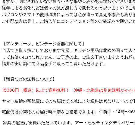
ますが、明記されていない極々小さな傷や染みがある場合がございま
経年による劣化などは個々の見方感じ方で変わるかと思いますのでご
パソコンやスマホの使用環境によっては色が違って見える場合もあり
ご心配な方は是非、ご購入前にコンディション等のご確認をお願いい
【アンティーク、ビンテージ食器に関して】
当店でお取り扱いしております食器、キッチン用品は北欧の国々で人
してお使いにはなれません。ご了承の上、ご注文下さいますようお願
福井の実店舗にて商品を手に取ってご覧いただけます。
【雑貨などの送料について】
15000円（税込）以上で送料無料！ 沖縄・北海道は別途送料がかか
ヤマト運輸の宅配便にてのお届けで
地域により送料は異なりますので
宅配便はお荷物のお届け時間帯をご指定できます。
午前中・14時〜16
家具の配送は実費いただいています。アートセッティングデリバリー