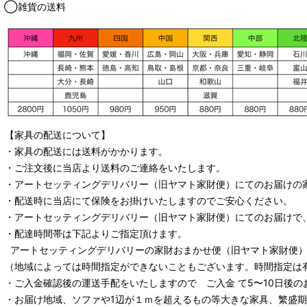
◯雑貨の送料
【家具の配送について】
・家具の配送には送料がかかります。
・ご注文後に当店より送料のご連絡をいたします。
・
アートセッティングデリバリー
（旧ヤマト家財便）
にてのお届けの
・配送時に当店にて保険をお掛けいたしますのでご安心ください。
・
アートセッティングデリバリー
（旧ヤマト家財便）
にてのお届けで
・配達時間帯は下記よりご指定頂けます。
アートセッティングデリバリー
の家財おまかせ便
（旧ヤマト家財便）：
（地域によっては時間指定ができないこともございます。時間指定は
・ご入金確認後の運送手配をいたしますので ご入金 て5〜10日後の
・お届け地域、ソファや1辺が１ｍを超えるもの等大きな家具、繁盛