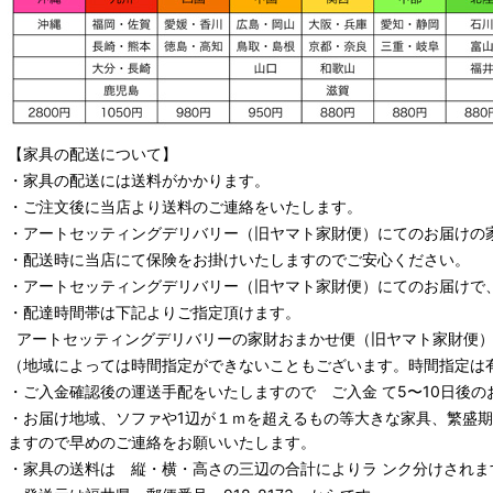
【家具の配送について】
・家具の配送には送料がかかります。
・ご注文後に当店より送料のご連絡をいたします。
・
アートセッティングデリバリー
（旧ヤマト家財便）
にてのお届けの
・配送時に当店にて保険をお掛けいたしますのでご安心ください。
・
アートセッティングデリバリー
（旧ヤマト家財便）
にてのお届けで
・配達時間帯は下記よりご指定頂けます。
アートセッティングデリバリー
の家財おまかせ便
（旧ヤマト家財便）：
（地域によっては時間指定ができないこともございます。時間指定は
・ご入金確認後の運送手配をいたしますので ご入金 て5〜10日後の
・お届け地域、ソファや1辺が１ｍを超えるもの等大きな家具、繁盛
ますので早めのご連絡をお願いいたします。
・家具の送料は 縦・横・高さの三辺の合計によりラ ンク分けされま