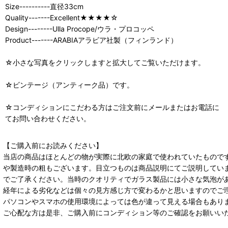
Size----------直径33cm
Quality-------Excellent★★★★☆
Design--------Ulla Procope/ウラ・プロコッペ
Product-------ARABIAアラビア社製（フィンランド）
☆小さな写真をクリックしますと拡大してご覧いただけます。
☆ビンテージ（アンティーク品）です。
☆コンディションにこだわる方はご注文前にメールまたはお電話に
てお問い合わせください。
【ご購入前にお読みください】
当店の商品はほとんどの物が実際に北欧の家庭で使われていたもので
や製造時の粗もございます。目立つものは商品説明にてご説明してい
でご了承ください。当時のクオリティでガラス製品には小さな気泡が
経年による劣化などは個々の見方感じ方で変わるかと思いますのでご
パソコンやスマホの使用環境によっては色が違って見える場合もあり
ご心配な方は是非、ご購入前にコンディション等のご確認をお願いい