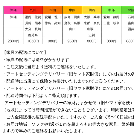
【家具の配送について】
・家具の配送には送料がかかります。
・ご注文後に当店より送料のご連絡をいたします。
・
アートセッティングデリバリー
（旧ヤマト家財便）
にてのお届けの
・配送時に当店にて保険をお掛けいたしますのでご安心ください。
・
アートセッティングデリバリー
（旧ヤマト家財便）
にてのお届けで
・配達時間帯は下記よりご指定頂けます。
アートセッティングデリバリー
の家財おまかせ便
（旧ヤマト家財便）：
（地域によっては時間指定ができないこともございます。時間指定は
・ご入金確認後の運送手配をいたしますので ご入金 て5〜10日後の
・お届け地域、ソファや1辺が１ｍを超えるもの等大きな家具、繁盛
ますので早めのご連絡をお願いいたします。