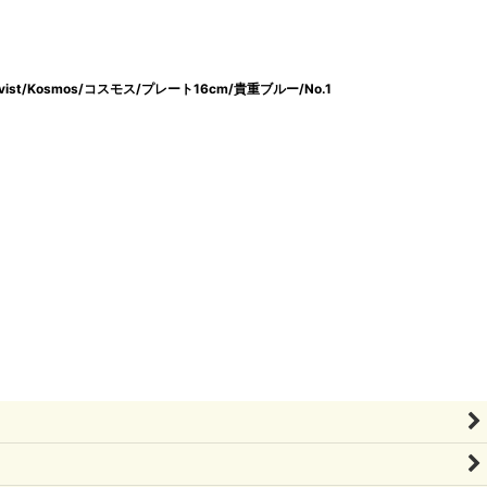
onqvist/Kosmos/コスモス/プレート16cm/貴重ブルー/No.1