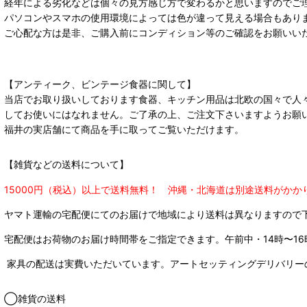
経年による劣化などは個々の見方感じ方で変わるかと思いますのでご
パソコンやスマホの使用環境によっては色が違って見える場合もあり
ご心配な方は是非、ご購入前にコンディション等のご確認をお願いい
【アンティーク、ビンテージ食器に関して】
当店でお取り扱いしております食器、キッチン用品は北欧の国々で人
してお使いにはなれません。ご了承の上、ご注文下さいますようお願
福井の実店舗にて商品を手に取ってご覧いただけます。
【雑貨などの送料について】
15000円（税込）以上で送料無料！ 沖縄・北海道は別途送料がかか
ヤマト運輸の宅配便にてのお届けで
地域により送料は異なりますので
宅配便はお荷物のお届け時間帯をご指定できます。
午前中・14時〜16
家具の配送は実費いただいています。アートセッティングデリバリー
◯雑貨の送料