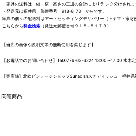
・家具の送料は 縦・横・高さの三辺の合計によりラ ンク分けされま
・発送元は福井県 郵便番号 918-8173 からです。
家具の個々の配送料は
アートセッティングデリバリー
（旧ヤマト家財
こちらから
料金検索
（発送元郵便番号９１８−８１７３）
【当店の画像や説明文等の無断使用を禁じます】
【お電話でのお問い合わせ】Tel:0776-63-6224 13:00〜17:
【実店舗】北欧ビンテージショップSunadishスナディッシュ 福井県福
関連商品