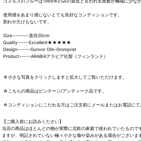
コスモスのブルーは1966年のみの製造と言われ生産数が極端に少な
使用感をあまり感じないとても良好なコンディションです。
割れや欠けもないです。
Size---------直径20cm
Quality------Excellent★★★★★
Design-------Gunvor Olin-Gronqvist
Product------ARABIAアラビア社製（フィンランド）
☆小さな写真をクリックしますと拡大してご覧いただけます。
☆こちらの商品はビンテージ/アンティーク品です。
☆コンディションにこだわる方はご注文前にメールまたはお電話にて
【ご購入前にお読みください】
当店の商品はほとんどの物が実際に北欧の家庭で使われていたもので
ますが、明記されていない極々小さな傷や染みがある場合がございま