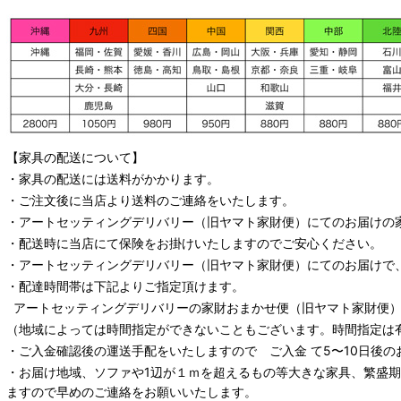
【家具の配送について】
・家具の配送には送料がかかります。
・ご注文後に当店より送料のご連絡をいたします。
・
アートセッティングデリバリー
（旧ヤマト家財便）
にてのお届けの
・配送時に当店にて保険をお掛けいたしますのでご安心ください。
・
アートセッティングデリバリー
（旧ヤマト家財便）
にてのお届けで
・配達時間帯は下記よりご指定頂けます。
アートセッティングデリバリー
の家財おまかせ便
（旧ヤマト家財便）：
（地域によっては時間指定ができないこともございます。時間指定は
・ご入金確認後の運送手配をいたしますので ご入金 て5〜10日後の
・お届け地域、ソファや1辺が１ｍを超えるもの等大きな家具、繁盛
ますので早めのご連絡をお願いいたします。