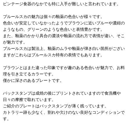
ビンテージ食器のなかでも特に入手が難しいと言われています。
ブルールスカの魅力は個々の釉薬の色合いが様々です。
色合いが安定していなかったようでブラウンに近いブルーや濃紺の
ようなもの、グリーンのような色合いと表情豊かです。
また、釉薬のかかり具合の濃淡や釉薬の流れ方で表情が違い、そこ
が魅力です。
ブルールスカは製法上、釉薬のムラや釉薬が弾き白い箇所がござい
ますがこれらはブルールスカ特有の表情でもあります。
ブラウンとはまた違った印象ですが趣のある色合いが魅力で、お料
理を引き立てるカラーです。
僅かに深さのあるプレートです。
バックスタンプは成焼の後にプリントされていますので食洗機や
日々の摩擦で取れています。
ご紹介のプレートはバックスタンプが薄く残っています。
カトラリー跡も少なく、割れや欠けのない良好なコンディションで
す。