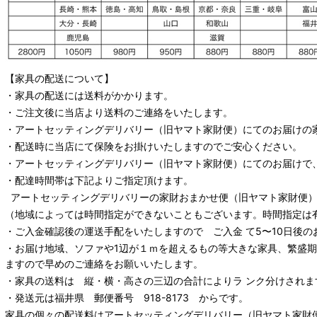
【家具の配送について】
・家具の配送には送料がかかります。
・ご注文後に当店より送料のご連絡をいたします。
・
アートセッティングデリバリー
（旧ヤマト家財便）
にてのお届けの
・配送時に当店にて保険をお掛けいたしますのでご安心ください。
・
アートセッティングデリバリー
（旧ヤマト家財便）
にてのお届けで
・配達時間帯は下記よりご指定頂けます。
アートセッティングデリバリー
の家財おまかせ便
（旧ヤマト家財便）：
（地域によっては時間指定ができないこともございます。時間指定は
・ご入金確認後の運送手配をいたしますので ご入金 て5〜10日後の
・お届け地域、ソファや1辺が１ｍを超えるもの等大きな家具、繁盛
ますので早めのご連絡をお願いいたします。
・家具の送料は 縦・横・高さの三辺の合計によりラ ンク分けされま
・発送元は福井県 郵便番号 918-8173 からです。
家具の個々の配送料は
アートセッティングデリバリー
（旧ヤマト家財