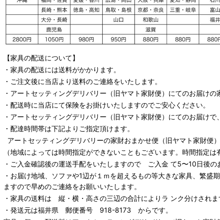
【家具の配送について】
・家具の配送には送料がかかります。
・ご注文後に当店より送料のご連絡をいたします。
・
アートセッティングデリバリー
（旧ヤマト家財便）
にてのお届けの
・配送時に当店にて保険をお掛けいたしますのでご安心ください。
・
アートセッティングデリバリー
（旧ヤマト家財便）
にてのお届けで
・配達時間帯は下記よりご指定頂けます。
アートセッティングデリバリー
の家財おまかせ便
（旧ヤマト家財便）：
（地域によっては時間指定ができないこともございます。時間指定は
・ご入金確認後の運送手配をいたしますので ご入金 て5〜10日後の
・お届け地域、ソファや1辺が１ｍを超えるもの等大きな家具、繁盛
ますので早めのご連絡をお願いいたします。
・家具の送料は 縦・横・高さの三辺の合計によりラ ンク分けされま
・発送元は福井県 郵便番号 918-8173 からです。