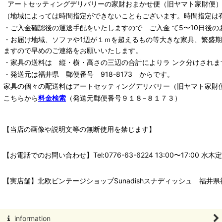
アートセッティングデリバリー
の家財おまかせ便
（旧ヤマト家財便）：
（地域によっては時間指定ができないこともございます。時間指定は
・ご入金確認後の運送手配をいたしますので ご入金 て5〜10日後の
・お届け地域、ソファや1辺が１ｍを超えるもの等大きな家具、繁盛
ますので早めのご連絡をお願いいたします。
・家具の送料は 縦・横・高さの三辺の合計によりラ ンク分けされま
・発送元は福井県 郵便番号 918-8173 からです。
家具の個々の配送料は
アートセッティングデリバリー
（旧ヤマト家財
こちらから
料金検索
（発送元郵便番号９１８−８１７３）
【当店の画像や説明文等の無断使用を禁じます】
【お電話でのお問い合わせ】Tel:0776-63-6224 13:00〜17:
【実店舗】北欧ビンテージショップSunadishスナディッシュ 福井県福
information