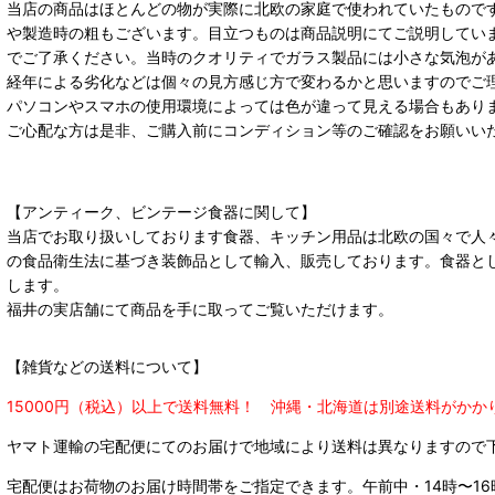
当店の商品はほとんどの物が実際に北欧の家庭で使われていたもので
や製造時の粗もございます。目立つものは商品説明にてご説明してい
でご了承ください。当時のクオリティでガラス製品には小さな気泡が
経年による劣化などは個々の見方感じ方で変わるかと思いますのでご
パソコンやスマホの使用環境によっては色が違って見える場合もあり
ご心配な方は是非、ご購入前にコンディション等のご確認をお願いい
【アンティーク、ビンテージ食器に関して】
当店でお取り扱いしております食器、キッチン用品は北欧の国々で人
の食品衛生法に基づき装飾品として輸入、販売しております。食器と
します。
福井の実店舗にて商品を手に取ってご覧いただけます。
【雑貨などの送料について】
15000円（税込）以上で送料無料！ 沖縄・北海道は別途送料がかか
ヤマト運輸の宅配便にてのお届けで
地域により送料は異なりますので
宅配便はお荷物のお届け時間帯をご指定できます。
午前中・14時〜16