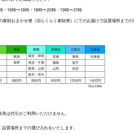
時・16時〜18時・18時〜20時・19時〜21時
の家財おまかせ便（旧らくらく家財便）にてのお届けで設置場所までの
家具は代引がご利用いただけません。
、設置場所までの運び入れをいたします。