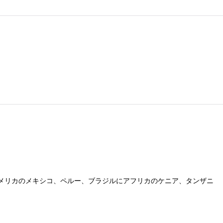
中央アメリカのメキシコ、ペルー、ブラジルにアフリカのケニア、タンザニ