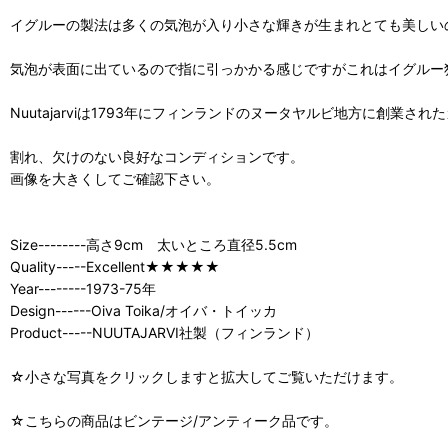
イグルーの製法は多くの気泡が入り小さな輝きが生まれとても美しい
気泡が表面に出ているので指に引っかかる感じですがこれはイグルー
Nuutajarviは1793年にフィンランドのヌータヤルビ地方に創業さ
割れ、欠けのない良好なコンディションです。
画像を大きくしてご確認下さい。
Size--------高さ9cm 太いところ直径5.5cm
Quality-----Excellent★★★★★
Year--------1973-75年
Design------Oiva Toika/オイバ・トイッカ
Product-----NUUTAJARVI社製（フィンランド）
☆小さな写真をクリックしますと拡大してご覧いただけます。
☆こちらの商品はビンテージ/アンティーク品です。