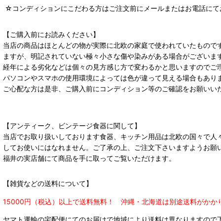
☆コンディションにこだわる方はご注文前にメールまたはお電話にて
【ご購入前にお読みください】
当店の商品はほとんどの物が実際に北欧の家庭で使われていたもので
ますが、明記されていない極々小さな傷や染みがある場合がございま
経年による劣化などは個々の見方感じ方で変わるかと思いますのでご
パソコンやスマホの使用環境によっては色が違って見える場合もあり
ご心配な方は是非、ご購入前にコンディション等のご確認をお願いい
【アンティーク、ビンテージ食器に関して】
当店でお取り扱いしております食器、キッチン用品は北欧の国々で人
してお使いにはなれません。ご了承の上、ご注文下さいますようお願
福井の実店舗にて商品を手に取ってご覧いただけます。
【雑貨などの送料について】
15000円（税込）以上で送料無料！ 沖縄・北海道は別途送料がかか
ヤマト運輸の宅配便にてのお届けで
地域により送料は異なりますので