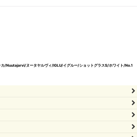
ッカ/Nuutajarvi/ヌータヤルヴィ/IGLU/イグルー/ショットグラスS/ホワイト/No.1