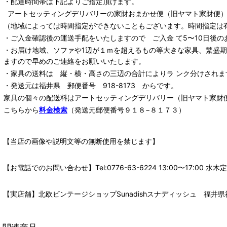
・配達時間帯は下記よりご指定頂けます。
アートセッティングデリバリー
の家財おまかせ便
（旧ヤマト家財便）：
（地域によっては時間指定ができないこともございます。時間指定は
・ご入金確認後の運送手配をいたしますので ご入金 て5〜10日後の
・お届け地域、ソファや1辺が１ｍを超えるもの等大きな家具、繁盛
ますので早めのご連絡をお願いいたします。
・家具の送料は 縦・横・高さの三辺の合計によりラ ンク分けされま
・発送元は福井県 郵便番号 918-8173 からです。
家具の個々の配送料は
アートセッティングデリバリー
（旧ヤマト家財
こちらから
料金検索
（発送元郵便番号９１８−８１７３）
【当店の画像や説明文等の無断使用を禁じます】
【お電話でのお問い合わせ】Tel:0776-63-6224 13:00〜17:
【実店舗】北欧ビンテージショップSunadishスナディッシュ 福井県福