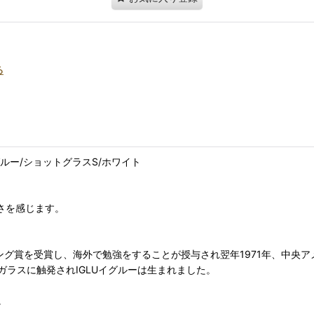
る
U/イグルー/ショットグラスS/ホワイト
強さを感じます。
izeルニング賞を受賞し、海外で勉強をすることが授与され翌年1971年、
ラスに触発されIGLUイグルーは生まれました。
。