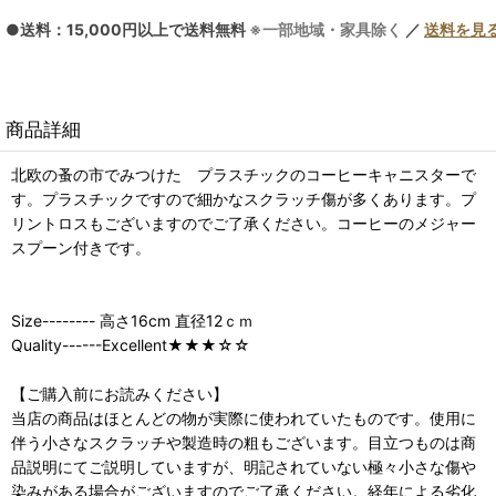
●送料：15,000円以上で送料無料
※一部地域・家具除く
／
送料を見
商品詳細
北欧の蚤の市でみつけた プラスチックのコーヒーキャニスターで
す。プラスチックですので細かなスクラッチ傷が多くあります。プ
リントロスもございますのでご了承ください。コーヒーのメジャー
スプーン付きです。
Size-------- 高さ16cm 直径12ｃｍ
Quality------Excellent★★★☆☆
【ご購入前にお読みください】
当店の商品はほとんどの物が実際に使われていたものです。使用に
伴う小さなスクラッチや製造時の粗もございます。目立つものは商
品説明にてご説明していますが、明記されていない極々小さな傷や
染みがある場合がございますのでご了承ください。経年による劣化