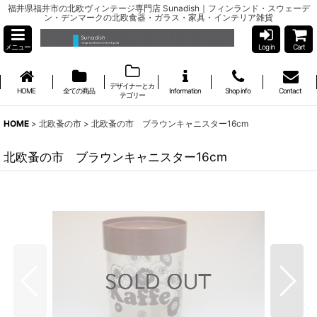
福井県福井市の北欧ヴィンテージ専門店 Sunadish｜フィンランド・スウェーデ
ン・デンマークの北欧食器・ガラス・家具・インテリア雑貨
メニュー
Log in
Cart
デザイナーとカ
HOME
全ての商品
Information
Shop info
Contact
テゴリー
HOME
>
北欧蚤の市
>
北欧蚤の市 ブラウンキャニスター16cm
北欧蚤の市 ブラウンキャニスター16cm