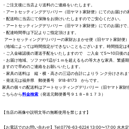
・ご注文後に当店より送料のご連絡をいたします。
・
アートセッティングデリバリー
（旧ヤマト家財便）
にてのお届けの
・配送時に当店にて保険をお掛けいたしますのでご安心ください。
・
アートセッティングデリバリー
（旧ヤマト家財便）
にてのお届けで
・配達時間帯は下記よりご指定頂けます。
アートセッティングデリバリー
の家財おまかせ便
（旧ヤマト家財便）：
（地域によっては時間指定ができないこともございます。時間指定は
・ご入金確認後の運送手配をいたしますので ご入金 て5〜10日後の
・お届け地域、ソファや1辺が１ｍを超えるもの等大きな家具、繁盛
ますので早めのご連絡をお願いいたします。
・家具の送料は 縦・横・高さの三辺の合計によりラ ンク分けされま
・発送元は福井県 郵便番号 918-8173 からです。
家具の個々の配送料は
アートセッティングデリバリー
（旧ヤマト家財
こちらから
料金検索
（発送元郵便番号９１８−８１７３）
【当店の画像や説明文等の無断使用を禁じます】
【お電話でのお問い合わせ】Tel:0776-63-6224 13:00〜17: