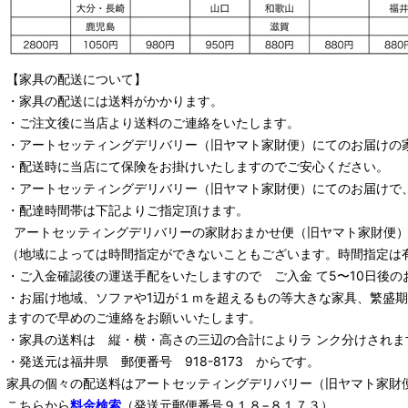
【家具の配送について】
・家具の配送には送料がかかります。
・ご注文後に当店より送料のご連絡をいたします。
・
アートセッティングデリバリー
（旧ヤマト家財便）
にてのお届けの
・配送時に当店にて保険をお掛けいたしますのでご安心ください。
・
アートセッティングデリバリー
（旧ヤマト家財便）
にてのお届けで
・配達時間帯は下記よりご指定頂けます。
アートセッティングデリバリー
の家財おまかせ便
（旧ヤマト家財便）：
（地域によっては時間指定ができないこともございます。時間指定は
・ご入金確認後の運送手配をいたしますので ご入金 て5〜10日後の
・お届け地域、ソファや1辺が１ｍを超えるもの等大きな家具、繁盛
ますので早めのご連絡をお願いいたします。
・家具の送料は 縦・横・高さの三辺の合計によりラ ンク分けされま
・発送元は福井県 郵便番号 918-8173 からです。
家具の個々の配送料は
アートセッティングデリバリー
（旧ヤマト家財
こちらから
料金検索
（発送元郵便番号９１８−８１７３）