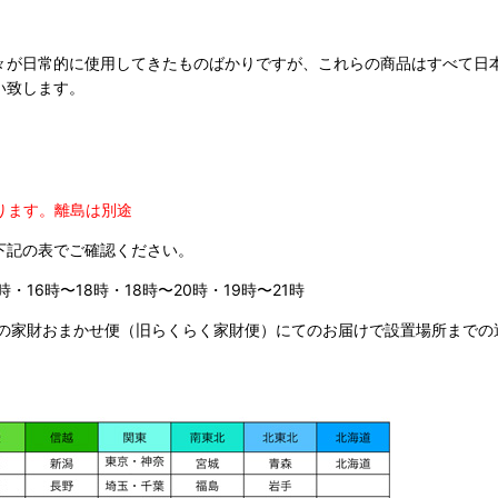
々が日常的に使用してきたものばかりですが、これらの商品はすべて日
い致します。
ります。
離島は別途
下記の表でご確認ください。
時・16時〜18時・18時〜20時・19時〜21時
の家財おまかせ便（旧らくらく家財便）にてのお届けで設置場所までの