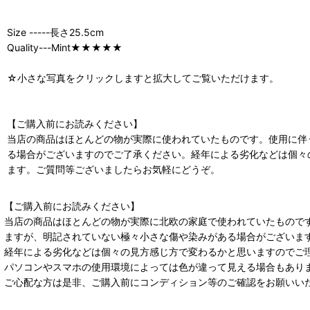
Size -----長さ25.5cm
Quality---Mint★★★★★
☆小さな写真をクリックしますと拡大してご覧いただけます。
【ご購入前にお読みください】
当店の商品はほとんどの物が実際に使われていたものです。使用に伴
る場合がございますのでご了承ください。経年による劣化などは個々
ます。ご質問等ございましたらお気軽にどうぞ。
【ご購入前にお読みください】
当店の商品はほとんどの物が実際に北欧の家庭で使われていたもので
ますが、明記されていない極々小さな傷や染みがある場合がございま
経年による劣化などは個々の見方感じ方で変わるかと思いますのでご
パソコンやスマホの使用環境によっては色が違って見える場合もあり
ご心配な方は是非、ご購入前にコンディション等のご確認をお願いい