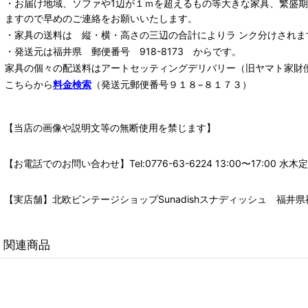
・お届け地域、ソファや1辺が１ｍを超えるもの等大きな家具、繁盛
ますので早めのご連絡をお願いいたします。
・家具の送料は 縦・横・高さの三辺の合計によりラ ンク分けされま
・発送元は福井県 郵便番号 918-8173 からです。
家具の個々の配送料は
アートセッティングデリバリー
（旧ヤマト家財
こちらから
料金検索
（発送元郵便番号９１８−８１７３）
【当店の画像や説明文等の無断使用を禁じます】
【お電話でのお問い合わせ】Tel:0776-63-6224 13:00〜17:
【実店舗】北欧ビンテージショップSunadishスナディッシュ 福井県福
関連商品