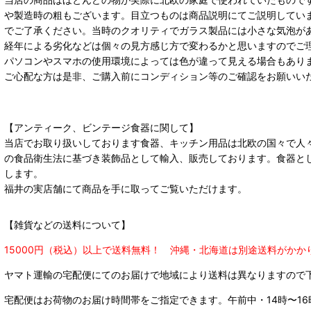
や製造時の粗もございます。目立つものは商品説明にてご説明してい
でご了承ください。当時のクオリティでガラス製品には小さな気泡が
経年による劣化などは個々の見方感じ方で変わるかと思いますのでご
パソコンやスマホの使用環境によっては色が違って見える場合もあり
ご心配な方は是非、ご購入前にコンディション等のご確認をお願いい
【アンティーク、ビンテージ食器に関して】
当店でお取り扱いしております食器、キッチン用品は北欧の国々で人
の食品衛生法に基づき装飾品として輸入、販売しております。食器と
します。
福井の実店舗にて商品を手に取ってご覧いただけます。
【雑貨などの送料について】
15000円（税込）以上で送料無料！ 沖縄・北海道は別途送料がかか
ヤマト運輸の宅配便にてのお届けで
地域により送料は異なりますので
宅配便はお荷物のお届け時間帯をご指定できます。
午前中・14時〜16