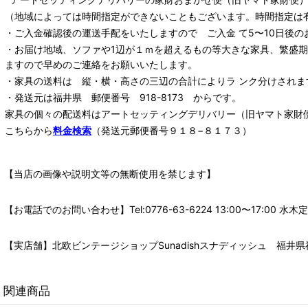
（地域によっては時間指定ができないこともございます。時間指定は
・ご入金確認後の運送手配をいたしますので ご入金 て5〜10日後の
・お届け地域、ソファや1辺が１ｍを超えるもの等大きな家具、繁盛
ますので早めのご連絡をお願いいたします。
・家具の送料は 縦・横・高さの三辺の合計によりラ ンク分けされま
・発送元は福井県 郵便番号 918-8173 からです。
家具の個々の配送料は
アートセッティングデリバリー
（旧ヤマト家財
こちらから
料金検索
（発送元郵便番号９１８−８１７３）
【当店の画像や説明文等の無断使用を禁じます】
【お電話でのお問い合わせ】Tel:0776-63-6224 13:00〜17:
【実店舗】北欧ビンテージショップSunadishスナディッシュ 福井県福
関連商品