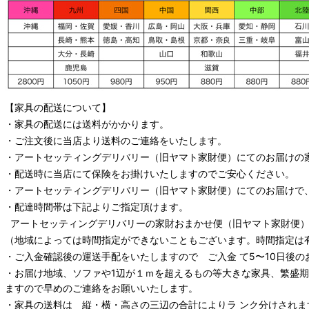
【家具の配送について】
・家具の配送には送料がかかります。
・ご注文後に当店より送料のご連絡をいたします。
・
アートセッティングデリバリー
（旧ヤマト家財便）
にてのお届けの
・配送時に当店にて保険をお掛けいたしますのでご安心ください。
・
アートセッティングデリバリー
（旧ヤマト家財便）
にてのお届けで
・配達時間帯は下記よりご指定頂けます。
アートセッティングデリバリー
の家財おまかせ便
（旧ヤマト家財便）：
（地域によっては時間指定ができないこともございます。時間指定は
・ご入金確認後の運送手配をいたしますので ご入金 て5〜10日後の
・お届け地域、ソファや1辺が１ｍを超えるもの等大きな家具、繁盛
ますので早めのご連絡をお願いいたします。
・家具の送料は 縦・横・高さの三辺の合計によりラ ンク分けされま