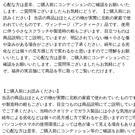
心配な方は是非、ご購入前にコンディションのご確認をお願いいた
します。ご質問等ございましたらお気軽にどうぞ。 【ご購入前にお
読みください】 当店の商品はほとんどの物が実際に北欧の家庭で使
われていたものです。ヴィンテージ（アンティーク）品です。使用
に伴う小さなスクラッチや製造時の粗もございます。目立つものは
商品説明にてご説明していますが、明記されていない極々小さな傷
や染みがある場合がございますのでご了承ください。経年による劣
化などは個々の見方感じ方で変わるかと思いますのでご理解をお願
いいたします。ご心配な方は是非、ご購入前にコンディションのご
確認をお願いいたします。ご質問等ございましたらお気軽にどう
ぞ。福井の実店舗にて商品を手に取ってご覧いただけます。
【ご購入前にお読みください】
当店の商品はほとんどの物が実際に北欧の家庭で使われていたもので
や製造時の粗もございます。目立つものは商品説明にてご説明してい
でご了承ください。当時のクオリティでガラス製品には小さな気泡が
経年による劣化などは個々の見方感じ方で変わるかと思いますのでご
パソコンやスマホの使用環境によっては色が違って見える場合もあり
ご心配な方は是非、ご購入前にコンディション等のご確認をお願いい