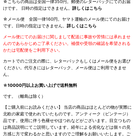
☆こちらの商品は全国一律350円。郵便のレターパックにてのお届
けです。 日時の指定はできません。
詳しくはこちら
☆メール便 全国一律160円。ヤマト運輸のメール便にてのお届け
です。日時の指定はできません。
詳しくはこちら
メール便にてのお届けに関しまして配送に事故や苦情には承れませ
んのであらかじめご了承ください。補償や受領の確認を希望される
かたは宅配便をご利用下さい。
カートでのご注文の際に、レターパックもしくはメール便をお選び
ください。代引きにはレターパック、メール便はご利用できませ
ん。
☆10000円以上お買い上げで送料無料
です。（離島は除く）
【ご購入前にお読みください】 当店の商品はほとんどの物が実際に
北欧の家庭で使われていたものです。アンティーク（ビンテージ）
品です。使用に伴う色褪せやほつれなどがございます。目立つもの
は商品説明にてご説明しています。経年による劣化などは個々の見
方感じ方で変わるかと思いますのでご理解をお願いいたします。ご