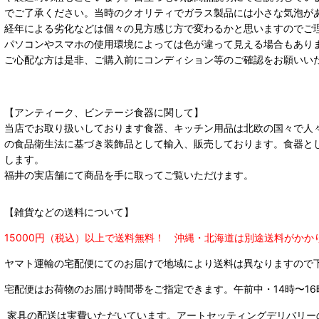
でご了承ください。当時のクオリティでガラス製品には小さな気泡が
経年による劣化などは個々の見方感じ方で変わるかと思いますのでご
パソコンやスマホの使用環境によっては色が違って見える場合もあり
ご心配な方は是非、ご購入前にコンディション等のご確認をお願いい
【アンティーク、ビンテージ食器に関して】
当店でお取り扱いしております食器、キッチン用品は北欧の国々で人
の食品衛生法に基づき装飾品として輸入、販売しております。食器と
します。
福井の実店舗にて商品を手に取ってご覧いただけます。
【雑貨などの送料について】
15000円（税込）以上で送料無料！ 沖縄・北海道は別途送料がかか
ヤマト運輸の宅配便にてのお届けで
地域により送料は異なりますので
宅配便はお荷物のお届け時間帯をご指定できます。
午前中・14時〜16
家具の配送は実費いただいています。アートセッティングデリバリー