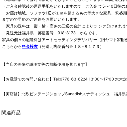
・ご入金確認後の運送手配をいたしますので ご入金 て5〜10日後の
・お届け地域、ソファや1辺が１ｍを超えるもの等大きな家具、繁盛
ますので早めのご連絡をお願いいたします。
・家具の送料は 縦・横・高さの三辺の合計によりラ ンク分けされま
・発送元は福井県 郵便番号 918-8173 からです。
家具の個々の配送料は
アートセッティングデリバリー
（旧ヤマト家財
こちらから
料金検索
（発送元郵便番号９１８−８１７３）
【当店の画像や説明文等の無断使用を禁じます】
【お電話でのお問い合わせ】Tel:0776-63-6224 13:00〜17:
【実店舗】北欧ビンテージショップSunadishスナディッシュ 福井県福
関連商品