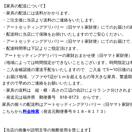
【家具の配送について】
・家具の配送には送料がかかります。
・ご注文後に当店より送料のご連絡をいたします。
・
アートセッティングデリバリー
（旧ヤマト家財便）
にてのお届けの
・配送時に当店にて保険をお掛けいたしますのでご安心ください。
・
アートセッティングデリバリー
（旧ヤマト家財便）
にてのお届けで
・配達時間帯は下記よりご指定頂けます。
アートセッティングデリバリー
の家財おまかせ便
（旧ヤマト家財便）：
（地域によっては時間指定ができないこともございます。時間指定は
・ご入金確認後の運送手配をいたしますので ご入金 て5〜10日後の
・お届け地域、ソファや1辺が１ｍを超えるもの等大きな家具、繁盛
ますので早めのご連絡をお願いいたします。
・家具の送料は 縦・横・高さの三辺の合計によりラ ンク分けされま
・発送元は福井県 郵便番号 918-8173 からです。
家具の個々の配送料は
アートセッティングデリバリー
（旧ヤマト家財
こちらから
料金検索
（発送元郵便番号９１８−８１７３）
【当店の画像や説明文等の無断使用を禁じます】