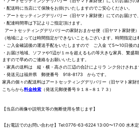
・
アートセッティングデリバリー
（旧ヤマト家財便）
にてのお届けの
・配送時に当店にて保険をお掛けいたしますのでご安心ください。
・
アートセッティングデリバリー
（旧ヤマト家財便）
にてのお届けで
・配達時間帯は下記よりご指定頂けます。
アートセッティングデリバリー
の家財おまかせ便
（旧ヤマト家財便）：
（地域によっては時間指定ができないこともございます。時間指定は
・ご入金確認後の運送手配をいたしますので ご入金 て5〜10日後の
・お届け地域、ソファや1辺が１ｍを超えるもの等大きな家具、繁盛
ますので早めのご連絡をお願いいたします。
・家具の送料は 縦・横・高さの三辺の合計によりラ ンク分けされま
・発送元は福井県 郵便番号 918-8173 からです。
家具の個々の配送料は
アートセッティングデリバリー
（旧ヤマト家財
こちらから
料金検索
（発送元郵便番号９１８−８１７３）
【当店の画像や説明文等の無断使用を禁じます】
【お電話でのお問い合わせ】Tel:0776-63-6224 13:00〜17: