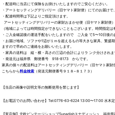
・配送時に当店にて保険をお掛けいたしますのでご安心ください。
・
アートセッティングデリバリー
（旧ヤマト家財便）
にてのお届けで
・配達時間帯は下記よりご指定頂けます。
アートセッティングデリバリー
の家財おまかせ便
（旧ヤマト家財便）：
（地域によっては時間指定ができないこともございます。時間指定は
・ご入金確認後の運送手配をいたしますので ご入金 て5〜10日後の
・お届け地域、ソファや1辺が１ｍを超えるもの等大きな家具、繁盛
ますので早めのご連絡をお願いいたします。
・家具の送料は 縦・横・高さの三辺の合計によりラ ンク分けされま
・発送元は福井県 郵便番号 918-8173 からです。
家具の個々の配送料は
アートセッティングデリバリー
（旧ヤマト家財
こちらから
料金検索
（発送元郵便番号９１８−８１７３）
【当店の画像や説明文等の無断使用を禁じます】
【お電話でのお問い合わせ】Tel:0776-63-6224 13:00〜17:
【実店舗】北欧ビンテージショップSunadishスナディッシュ 福井県福