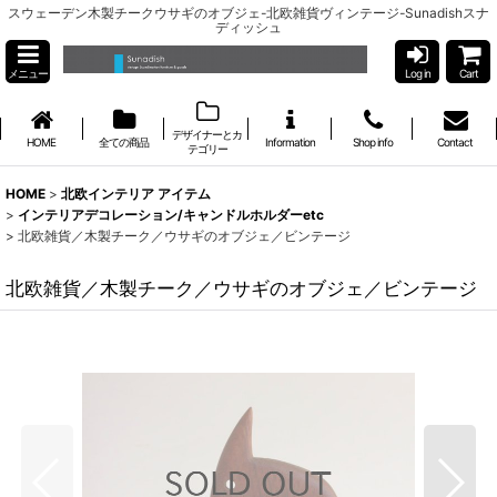
スウェーデン木製チークウサギのオブジェ-北欧雑貨ヴィンテージ-Sunadishスナ
ディッシュ
メニュー
Log in
Cart
デザイナーとカ
HOME
全ての商品
Information
Shop info
Contact
テゴリー
HOME
>
北欧インテリア アイテム
>
インテリアデコレーション/キャンドルホルダーetc
>
北欧雑貨／木製チーク／ウサギのオブジェ／ビンテージ
北欧雑貨／木製チーク／ウサギのオブジェ／ビンテージ