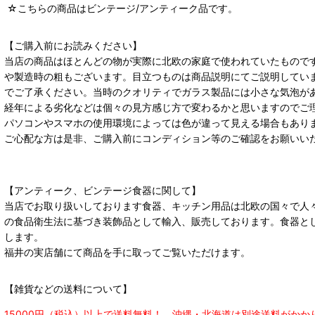
☆こちらの商品はビンテージ/アンティーク品です。
【ご購入前にお読みください】
当店の商品はほとんどの物が実際に北欧の家庭で使われていたもので
や製造時の粗もございます。目立つものは商品説明にてご説明してい
でご了承ください。当時のクオリティでガラス製品には小さな気泡が
経年による劣化などは個々の見方感じ方で変わるかと思いますのでご
パソコンやスマホの使用環境によっては色が違って見える場合もあり
ご心配な方は是非、ご購入前にコンディション等のご確認をお願いい
【アンティーク、ビンテージ食器に関して】
当店でお取り扱いしております食器、キッチン用品は北欧の国々で人
の食品衛生法に基づき装飾品として輸入、販売しております。食器と
します。
福井の実店舗にて商品を手に取ってご覧いただけます。
【雑貨などの送料について】
15000円（税込）以上で送料無料！ 沖縄・北海道は別途送料がかか