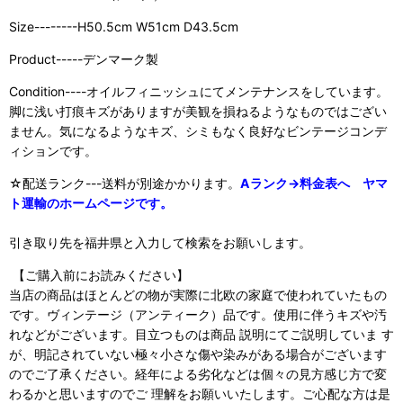
Size--------H50.5cm W51cm D43.5cm
Product-----デンマーク製
Condition----オイルフィニッシュにてメンテナンスをしています。
脚に浅い打痕キズがありますが美観を損ねるようなものではござい
ません。気になるようなキズ、シミもなく良好なビンテージコンデ
ィションです。
☆配送ランク---送料が別途かかります。
Aランク→料金表へ ヤマ
ト運輸のホームページです。
引き取り先を福井県と入力して検索をお願いします。
【ご購入前にお読みください】
当店の商品はほとんどの物が実際に北欧の家庭で使われていたもの
です。ヴィンテージ（アンティーク）品です。使用に伴うキズや汚
れなどがございます。目立つものは商品 説明にてご説明していま す
が、明記されていない極々小さな傷や染みがある場合がございます
のでご了承ください。経年による劣化などは個々の見方感じ方で変
わるかと思いますのでご 理解をお願いいたします。ご心配な方は是