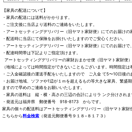
【家具の配送について】
・家具の配送には送料がかかります。
・ご注文後に当店より送料のご連絡をいたします。
・
アートセッティングデリバリー
（旧ヤマト家財便）
にてのお届けの
・配送時に当店にて保険をお掛けいたしますのでご安心ください。
・
アートセッティングデリバリー
（旧ヤマト家財便）
にてのお届けで
・配達時間帯は下記よりご指定頂けます。
アートセッティングデリバリー
の家財おまかせ便
（旧ヤマト家財便）：
（地域によっては時間指定ができないこともございます。時間指定は
・ご入金確認後の運送手配をいたしますので ご入金 て5〜10日後の
・お届け地域、ソファや1辺が１ｍを超えるもの等大きな家具、繁盛
ますので早めのご連絡をお願いいたします。
・家具の送料は 縦・横・高さの三辺の合計によりラ ンク分けされま
・発送元は福井県 郵便番号 918-8173 からです。
家具の個々の配送料は
アートセッティングデリバリー
（旧ヤマト家財
こちらから
料金検索
（発送元郵便番号９１８−８１７３）