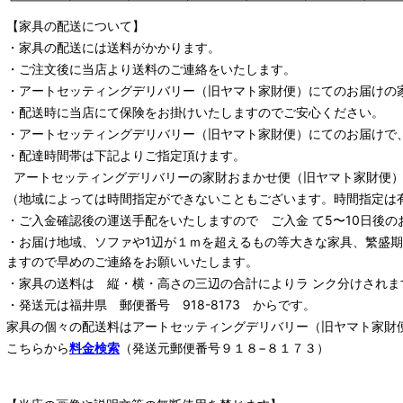
【家具の配送について】
・家具の配送には送料がかかります。
・ご注文後に当店より送料のご連絡をいたします。
・
アートセッティングデリバリー
（旧ヤマト家財便）
にてのお届けの
・配送時に当店にて保険をお掛けいたしますのでご安心ください。
・
アートセッティングデリバリー
（旧ヤマト家財便）
にてのお届けで
・配達時間帯は下記よりご指定頂けます。
アートセッティングデリバリー
の家財おまかせ便
（旧ヤマト家財便）：
（地域によっては時間指定ができないこともございます。時間指定は
・ご入金確認後の運送手配をいたしますので ご入金 て5〜10日後の
・お届け地域、ソファや1辺が１ｍを超えるもの等大きな家具、繁盛
ますので早めのご連絡をお願いいたします。
・家具の送料は 縦・横・高さの三辺の合計によりラ ンク分けされま
・発送元は福井県 郵便番号 918-8173 からです。
家具の個々の配送料は
アートセッティングデリバリー
（旧ヤマト家財
こちらから
料金検索
（発送元郵便番号９１８−８１７３）