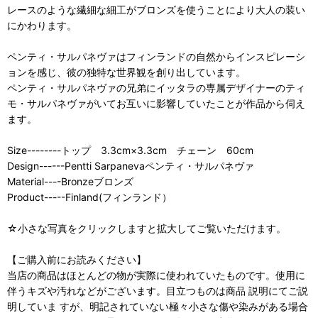
レースのような繊細な細工がブロンズを使うことにより大人の装い
にかわります。
ペンティ・サルパネヴァはフィンランドの自然からインスピレーシ
ョンを感じ、彼の独特な世界観を創り出しています。
ペンティ・サルパネヴァの兄弟にイッタラの専属デザイナーのティ
モ・サルパネヴァがいてお互いに影響していたことが作品から伺え
ます。
Size--------トップ 3.3cm×3.3cm チェーン 60cm
Design------Pentti Sarpanevaペンティ・サルパネヴァ
Material----Bronzeブロンズ
Product-----Finland(フィンランド）
☆小さな写真をクリックしますと拡大してご覧いただけます。
【ご購入前にお読みください】
当店の商品はほとんどの物が実際に使われていたものです。使用に
伴うキズや汚れなどがございます。目立つものは商品 説明にてご説
明していま すが、明記されていない極々小さな傷や染みがある場合