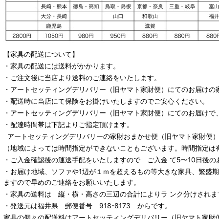
【家具の配送について】
・家具の配送には送料がかかります。
・ご注文後に当店より送料のご連絡をいたします。
・
アートセッティングデリバリー
（旧ヤマト家財便）
にてのお届けの
・配送時に当店にて保険をお掛けいたしますのでご安心ください。
・
アートセッティングデリバリー
（旧ヤマト家財便）
にてのお届けで
・配達時間帯は下記よりご指定頂けます。
アートセッティングデリバリー
の家財おまかせ便
（旧ヤマト家財便）：
（地域によっては時間指定ができないこともございます。時間指定は
・ご入金確認後の運送手配をいたしますので ご入金 て5〜10日後の
・お届け地域、ソファや1辺が１ｍを超えるもの等大きな家具、繁盛
ますので早めのご連絡をお願いいたします。
・家具の送料は 縦・横・高さの三辺の合計によりラ ンク分けされま
・発送元は福井県 郵便番号 918-8173 からです。
家具の個々の配送料は
アートセッティングデリバリー
（旧ヤマト家財