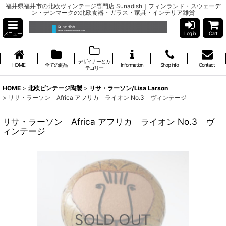
福井県福井市の北欧ヴィンテージ専門店 Sunadish｜フィンランド・スウェーデ
ン・デンマークの北欧食器・ガラス・家具・インテリア雑貨
メニュー
Log in
Cart
デザイナーとカ
HOME
全ての商品
Information
Shop info
Contact
テゴリー
HOME
>
北欧ビンテージ陶製
>
リサ・ラーソン/Lisa Larson
>
リサ・ラーソン Africa アフリカ ライオン No.3 ヴィンテージ
リサ・ラーソン Africa アフリカ ライオン No.3 ヴ
ィンテージ