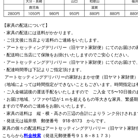
【家具の配送について】
・家具の配送には送料がかかります。
・ご注文後に当店より送料のご連絡をいたします。
・
アートセッティングデリバリー
（旧ヤマト家財便）
にてのお届けの
・配送時に当店にて保険をお掛けいたしますのでご安心ください。
・
アートセッティングデリバリー
（旧ヤマト家財便）
にてのお届けで
・配達時間帯は下記よりご指定頂けます。
アートセッティングデリバリー
の家財おまかせ便
（旧ヤマト家財便）：
（地域によっては時間指定ができないこともございます。時間指定は
・ご入金確認後の運送手配をいたしますので ご入金 て5〜10日後の
・お届け地域、ソファや1辺が１ｍを超えるもの等大きな家具、繁盛
ますので早めのご連絡をお願いいたします。
・家具の送料は 縦・横・高さの三辺の合計によりラ ンク分けされま
・発送元は福井県 郵便番号 918-8173 からです。
家具の個々の配送料は
アートセッティングデリバリー
（旧ヤマト家財
こちらから
料金検索
（発送元郵便番号９１８−８１７３）